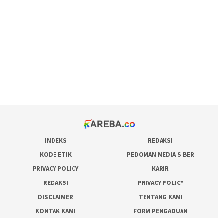
maxwin slot online
pola rumus slot gacor
admin slot gacor
situs judi online
bonus scatter hitam mahjong
pakar pola gacor slot online
prediksi juara taruhan bola
INDEKS
REDAKSI
KODE ETIK
PEDOMAN MEDIA SIBER
PRIVACY POLICY
KARIR
REDAKSI
PRIVACY POLICY
DISCLAIMER
TENTANG KAMI
KONTAK KAMI
FORM PENGADUAN