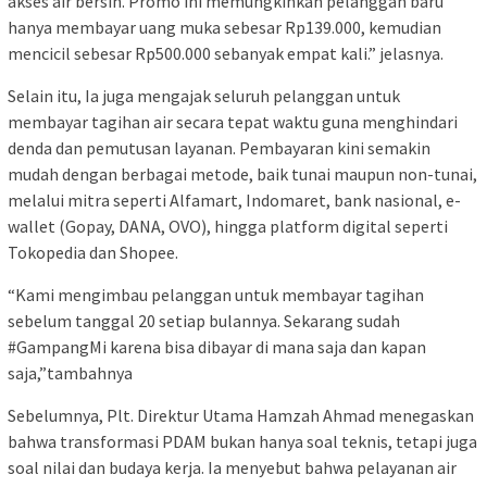
akses air bersih. Promo ini memungkinkan pelanggan baru
hanya membayar uang muka sebesar Rp139.000, kemudian
mencicil sebesar Rp500.000 sebanyak empat kali.” jelasnya.
Selain itu, Ia juga mengajak seluruh pelanggan untuk
membayar tagihan air secara tepat waktu guna menghindari
denda dan pemutusan layanan. Pembayaran kini semakin
mudah dengan berbagai metode, baik tunai maupun non-tunai,
melalui mitra seperti Alfamart, Indomaret, bank nasional, e-
wallet (Gopay, DANA, OVO), hingga platform digital seperti
Tokopedia dan Shopee.
“Kami mengimbau pelanggan untuk membayar tagihan
sebelum tanggal 20 setiap bulannya. Sekarang sudah
#GampangMi karena bisa dibayar di mana saja dan kapan
saja,”tambahnya
Sebelumnya, Plt. Direktur Utama Hamzah Ahmad menegaskan
bahwa transformasi PDAM bukan hanya soal teknis, tetapi juga
soal nilai dan budaya kerja. Ia menyebut bahwa pelayanan air