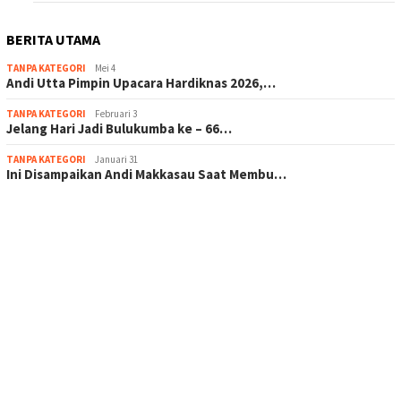
BERITA UTAMA
TANPA KATEGORI
Mei 4
Andi Utta Pimpin Upacara Hardiknas 2026,…
TANPA KATEGORI
Februari 3
Jelang Hari Jadi Bulukumba ke – 66…
TANPA KATEGORI
Januari 31
Ini Disampaikan Andi Makkasau Saat Membu…
scatter hitam mahjong rekomendasi
maxwin slot online
pola rumus slot gacor
admin slot gacor
situs judi online
bonus scatter hitam mahjong
pakar pola gacor slot online
prediksi juara taruhan bola