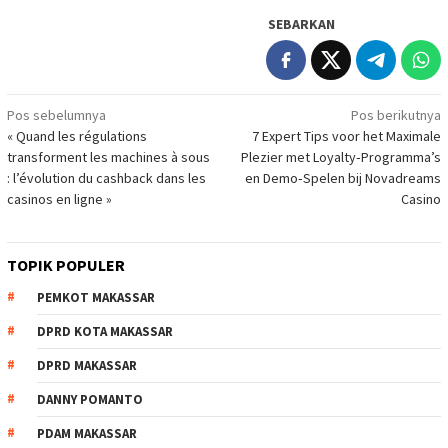
SEBARKAN
Navigasi
Pos sebelumnya
Pos berikutnya
« Quand les régulations
7 Expert Tips voor het Maximale
pos
transforment les machines à sous
Plezier met Loyalty‑Programma’s
: l’évolution du cashback dans les
en Demo‑Spelen bij Novadreams
casinos en ligne »
Casino
TOPIK POPULER
PEMKOT MAKASSAR
DPRD KOTA MAKASSAR
DPRD MAKASSAR
DANNY POMANTO
PDAM MAKASSAR