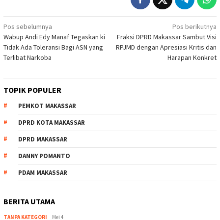
Navigasi
Pos sebelumnya
Pos berikutnya
Wabup Andi Edy Manaf Tegaskan ki
Fraksi DPRD Makassar Sambut Visi
pos
Tidak Ada Toleransi Bagi ASN yang
RPJMD dengan Apresiasi Kritis dan
Terlibat Narkoba
Harapan Konkret
TOPIK POPULER
PEMKOT MAKASSAR
DPRD KOTA MAKASSAR
DPRD MAKASSAR
DANNY POMANTO
PDAM MAKASSAR
BERITA UTAMA
TANPA KATEGORI
Mei 4