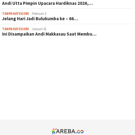
Andi Utta Pimpin Upacara Hardiknas 2026,…
TANPA KATEGORI
Februari 3
Jelang Hari Jadi Bulukumba ke – 66…
TANPA KATEGORI
Januari 31
Ini Disampaikan Andi Makkasau Saat Membu…
scatter hitam mahjong rekomendasi
maxwin slot online
pola rumus slot gacor
admin slot gacor
situs judi online
bonus scatter hitam mahjong
pakar pola gacor slot online
prediksi juara taruhan bola