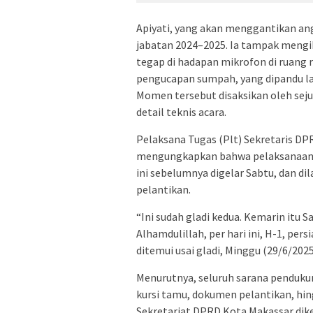
Apiyati, yang akan menggantikan a
jabatan 2024–2025. Ia tampak mengiku
tegap di hadapan mikrofon di ruang 
pengucapan sumpah, yang dipandu l
Momen tersebut disaksikan oleh sej
detail teknis acara.
Pelaksana Tugas (Plt) Sekretaris D
mengungkapkan bahwa pelaksanaan g
ini sebelumnya digelar Sabtu, dan 
pelantikan.
“Ini sudah gladi kedua. Kemarin itu S
Alhamdulillah, per hari ini, H-1, per
ditemui usai gladi, Minggu (29/6/2025
Menurutnya, seluruh sarana pendukun
kursi tamu, dokumen pelantikan, hin
Sekretariat DPRD Kota Makassar dik