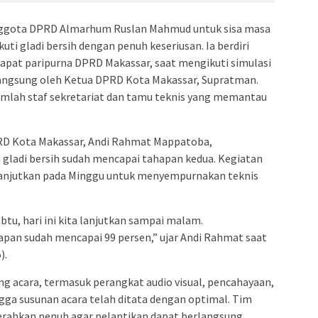
nggota DPRD Almarhum Ruslan Mahmud untuk sisa masa
ti gladi bersih dengan penuh keseriusan. Ia berdiri
rapat paripurna DPRD Makassar, saat mengikuti simulasi
angsung oleh Ketua DPRD Kota Makassar, Supratman.
umlah staf sekretariat dan tamu teknis yang memantau
PRD Kota Makassar, Andi Rahmat Mappatoba,
ladi bersih sudah mencapai tahapan kedua. Kegiatan
dilanjutkan pada Minggu untuk menyempurnakan teknis
abtu, hari ini kita lanjutkan sampai malam.
siapan sudah mencapai 99 persen,” ujar Andi Rahmat saat
).
g acara, termasuk perangkat audio visual, pencahayaan,
gga susunan acara telah ditata dengan optimal. Tim
erahkan penuh agar pelantikan dapat berlangsung