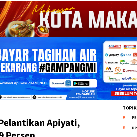
TOPIK
PE
elantikan Apiyati,
DP
9 Persen