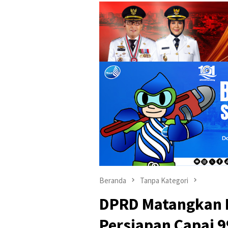
Beranda
Tanpa Kategori
DPRD Matangkan P
Persiapan Capai 9