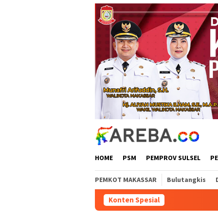
Loncat
ke
konten
HOME
PSM
PEMPROV SULSEL
P
PEMKOT MAKASSAR
Bulutangkis
Konten Spesial