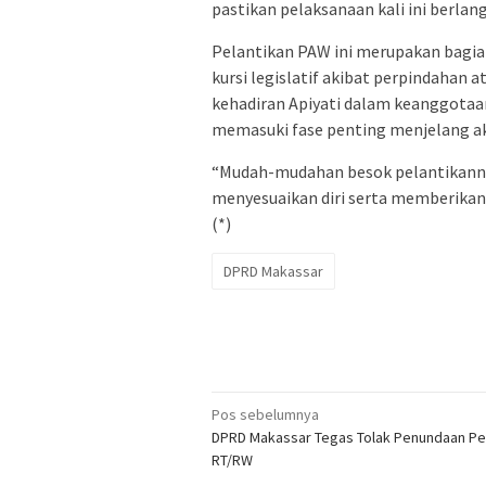
pastikan pelaksanaan kali ini berlan
Pelantikan PAW ini merupakan bagi
kursi legislatif akibat perpindahan
kehadiran Apiyati dalam keanggotaan
memasuki fase penting menjelang ak
“Mudah-mudahan besok pelantikannya 
menyesuaikan diri serta memberikan 
(*)
DPRD Makassar
Navigasi
Pos sebelumnya
DPRD Makassar Tegas Tolak Penundaan Pe
pos
RT/RW