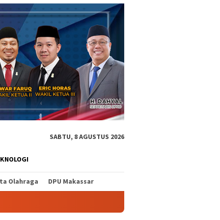
SABTU, 8 AGUSTUS 2026
EKNOLOGI
ita Olahraga
DPU Makassar