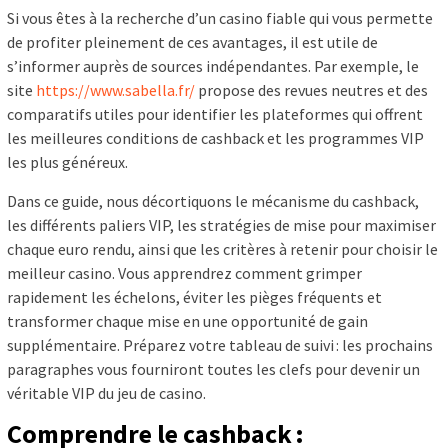
Si vous êtes à la recherche d’un casino fiable qui vous permette
de profiter pleinement de ces avantages, il est utile de
s’informer auprès de sources indépendantes. Par exemple, le
site
https://www.sabella.fr/
propose des revues neutres et des
comparatifs utiles pour identifier les plateformes qui offrent
les meilleures conditions de cashback et les programmes VIP
les plus généreux.
Dans ce guide, nous décortiquons le mécanisme du cashback,
les différents paliers VIP, les stratégies de mise pour maximiser
chaque euro rendu, ainsi que les critères à retenir pour choisir le
meilleur casino. Vous apprendrez comment grimper
rapidement les échelons, éviter les pièges fréquents et
transformer chaque mise en une opportunité de gain
supplémentaire. Préparez votre tableau de suivi : les prochains
paragraphes vous fourniront toutes les clefs pour devenir un
véritable VIP du jeu de casino.
Comprendre le cashback :