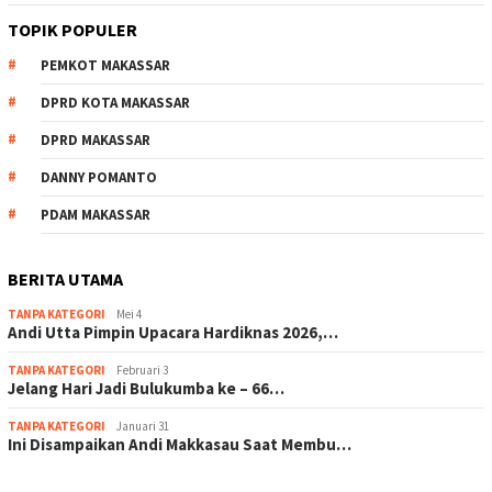
TOPIK POPULER
PEMKOT MAKASSAR
DPRD KOTA MAKASSAR
DPRD MAKASSAR
DANNY POMANTO
PDAM MAKASSAR
BERITA UTAMA
TANPA KATEGORI
Mei 4
Andi Utta Pimpin Upacara Hardiknas 2026,…
TANPA KATEGORI
Februari 3
Jelang Hari Jadi Bulukumba ke – 66…
TANPA KATEGORI
Januari 31
Ini Disampaikan Andi Makkasau Saat Membu…