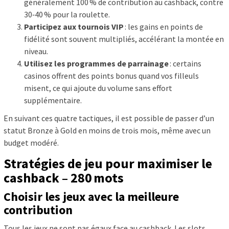
généralement 100 % de contribution au cashback, contre
30‑40 % pour la roulette.
Participez aux tournois VIP
: les gains en points de
fidélité sont souvent multipliés, accélérant la montée en
niveau.
Utilisez les programmes de parrainage
: certains
casinos offrent des points bonus quand vos filleuls
misent, ce qui ajoute du volume sans effort
supplémentaire.
En suivant ces quatre tactiques, il est possible de passer d’un
statut Bronze à Gold en moins de trois mois, même avec un
budget modéré.
Stratégies de jeu pour maximiser le
cashback – 280 mots
Choisir les jeux avec la meilleure
contribution
Tous les jeux ne sont pas égaux face au cashback. Les slots