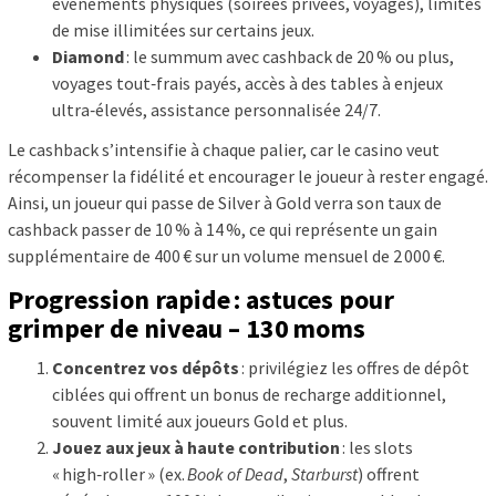
événements physiques (soirées privées, voyages), limites
de mise illimitées sur certains jeux.
Diamond
: le summum avec cashback de 20 % ou plus,
voyages tout‑frais payés, accès à des tables à enjeux
ultra‑élevés, assistance personnalisée 24/7.
Le cashback s’intensifie à chaque palier, car le casino veut
récompenser la fidélité et encourager le joueur à rester engagé.
Ainsi, un joueur qui passe de Silver à Gold verra son taux de
cashback passer de 10 % à 14 %, ce qui représente un gain
supplémentaire de 400 € sur un volume mensuel de 2 000 €.
Progression rapide : astuces pour
grimper de niveau – 130 moms
Concentrez vos dépôts
: privilégiez les offres de dépôt
ciblées qui offrent un bonus de recharge additionnel,
souvent limité aux joueurs Gold et plus.
Jouez aux jeux à haute contribution
: les slots
« high‑roller » (ex.
Book of Dead
,
Starburst
) offrent