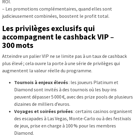
ROI.
– Les promotions complémentaires, quand elles sont
judicieusement combinées, boostent le profit total.
Les privilèges exclusifs qui
accompagnent le cashback VIP –
300 mots
Atteindre un palier VIP ne se limite pas à un taux de cashback
plus élevé ; cela ouvre la porte à une série de privilèges qui
augmentent la valeur réelle du programme.
Tournois à enjeux élevés
: les joueurs Platinum et
Diamond sont invités à des tournois où les buy‑ins
peuvent dépasser 5 000 €, avec des prize pools de plusieurs
dizaines de milliers d’euros.
Voyages et soirées privées
: certains casinos organisent
des escapades à Las Vegas, Monte‑Carlo ou à des festivals
de jeux, prise en charge à 100 % pour les membres
Diamond.