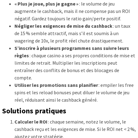
« Plus je joue, plus je gagne »
: le volume de jeu
augmente le cashback, mais il ne compense pas un ROI
négatif. Gardez toujours le ratio gain/perte positif.
Négliger les exigences de mise du cashback
: un taux
de 15 % semble attractif, mais s’il est soumis à un
wagering de 10x, le profit réel chute drastiquement.
S’inscrire à plusieurs programmes sans suivre leurs
règles
: chaque casino a ses propres conditions de mise et
limites de retrait. Multiplier les inscriptions peut
entraîner des conflits de bonus et des blocages de
compte.
Utiliser les promotions sans planifier
: empiler les free
spins et les reload bonuses peut diluer le volume de jeu
réel, réduisant ainsi le cashback généré.
Solutions pratiques
Calculer le ROI
: chaque semaine, notez le volume, le
cashback reçu et les exigences de mise. Si le ROI net < 2 %,
ajustez votre stratégie.