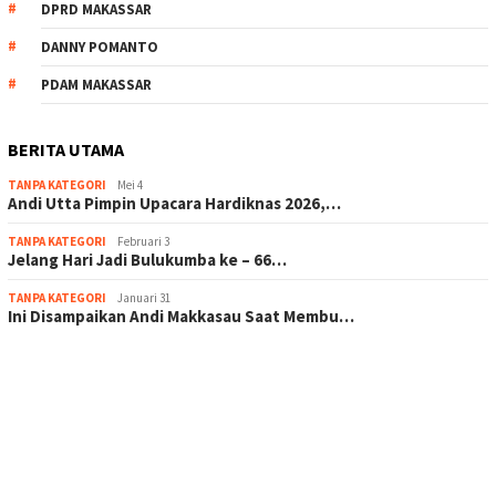
DPRD MAKASSAR
DANNY POMANTO
PDAM MAKASSAR
BERITA UTAMA
TANPA KATEGORI
Mei 4
Andi Utta Pimpin Upacara Hardiknas 2026,…
TANPA KATEGORI
Februari 3
Jelang Hari Jadi Bulukumba ke – 66…
TANPA KATEGORI
Januari 31
Ini Disampaikan Andi Makkasau Saat Membu…
scatter hitam mahjong rekomendasi
maxwin slot online
pola rumus slot gacor
admin slot gacor
situs judi online