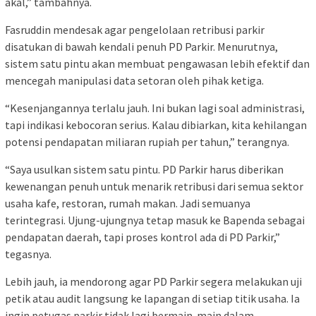
akal,” tambahnya.
Fasruddin mendesak agar pengelolaan retribusi parkir
disatukan di bawah kendali penuh PD Parkir. Menurutnya,
sistem satu pintu akan membuat pengawasan lebih efektif dan
mencegah manipulasi data setoran oleh pihak ketiga.
“Kesenjangannya terlalu jauh. Ini bukan lagi soal administrasi,
tapi indikasi kebocoran serius. Kalau dibiarkan, kita kehilangan
potensi pendapatan miliaran rupiah per tahun,” terangnya.
“Saya usulkan sistem satu pintu. PD Parkir harus diberikan
kewenangan penuh untuk menarik retribusi dari semua sektor
usaha kafe, restoran, rumah makan. Jadi semuanya
terintegrasi. Ujung-ujungnya tetap masuk ke Bapenda sebagai
pendapatan daerah, tapi proses kontrol ada di PD Parkir,”
tegasnya.
Lebih jauh, ia mendorong agar PD Parkir segera melakukan uji
petik atau audit langsung ke lapangan di setiap titik usaha. Ia
ingin petugas parkir tidak lagi bermain-main dalam