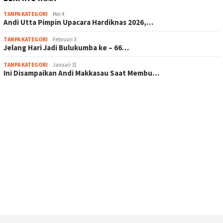
TANPA KATEGORI
Mei 4
Andi Utta Pimpin Upacara Hardiknas 2026,…
TANPA KATEGORI
Februari 3
Jelang Hari Jadi Bulukumba ke – 66…
TANPA KATEGORI
Januari 31
Ini Disampaikan Andi Makkasau Saat Membu…
scatter hitam mahjong rekomendasi
maxwin slot online
pola rumus slot gacor
admin slot gacor
situs judi online
bonus scatter hitam mahjong
pakar pola gacor slot online
prediksi juara taruhan bola