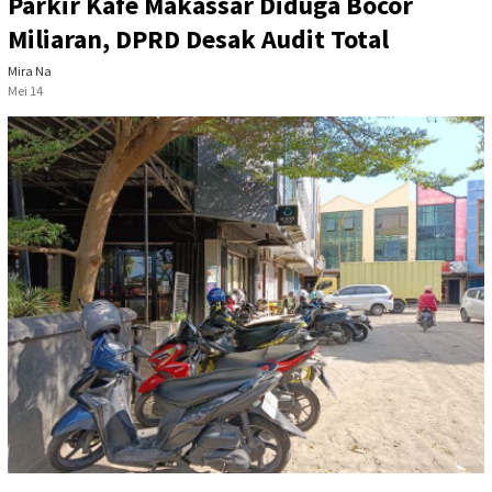
Parkir Kafe Makassar Diduga Bocor
Miliaran, DPRD Desak Audit Total
Mira Na
Mei 14