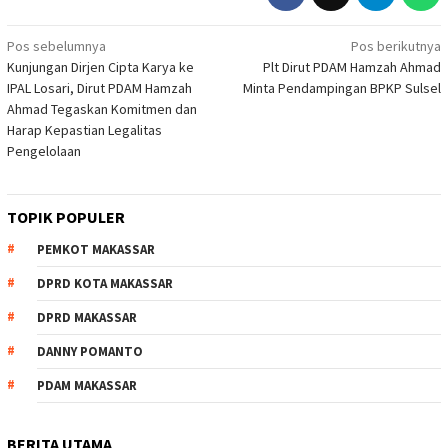
Navigasi
Pos sebelumnya
Pos berikutnya
Kunjungan Dirjen Cipta Karya ke
Plt Dirut PDAM Hamzah Ahmad
pos
IPAL Losari, Dirut PDAM Hamzah
Minta Pendampingan BPKP Sulsel
Ahmad Tegaskan Komitmen dan
Harap Kepastian Legalitas
Pengelolaan
TOPIK POPULER
PEMKOT MAKASSAR
DPRD KOTA MAKASSAR
DPRD MAKASSAR
DANNY POMANTO
PDAM MAKASSAR
BERITA UTAMA