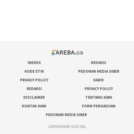
situs judi online
bonus scatter hitam mahjong
pakar pola gacor slot online
prediksi juara taruhan bola
INDEKS
REDAKSI
KODE ETIK
PEDOMAN MEDIA SIBER
PRIVACY POLICY
KARIR
REDAKSI
PRIVACY POLICY
DISCLAIMER
TENTANG KAMI
KONTAK KAMI
FORM PENGADUAN
PEDOMAN MEDIA SIBER
JARINGAN SOCIAL