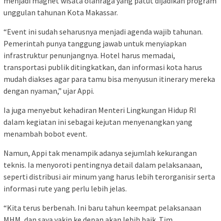
menjadi magnet wisata olahraga yang patut dijadikan program
unggulan tahunan Kota Makassar.
“Event ini sudah seharusnya menjadi agenda wajib tahunan.
Pemerintah punya tanggung jawab untuk menyiapkan
infrastruktur penunjangnya. Hotel harus memadai,
transportasi publik ditingkatkan, dan informasi kota harus
mudah diakses agar para tamu bisa menyusun itinerary mereka
dengan nyaman,” ujar Appi.
Ia juga menyebut kehadiran Menteri Lingkungan Hidup RI
dalam kegiatan ini sebagai kejutan menyenangkan yang
menambah bobot event.
Namun, Appi tak menampik adanya sejumlah kekurangan
teknis. Ia menyoroti pentingnya detail dalam pelaksanaan,
seperti distribusi air minum yang harus lebih terorganisir serta
informasi rute yang perlu lebih jelas.
“Kita terus berbenah. Ini baru tahun keempat pelaksanaan
MHM, dan saya yakin ke depan akan lebih baik. Tim