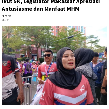
Ikut 5K, Legislator Makassar Apresiasi
Antusiasme dan Manfaat MHM
Mira Na
Mei 31