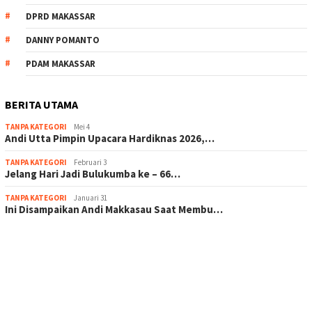
DPRD MAKASSAR
DANNY POMANTO
PDAM MAKASSAR
BERITA UTAMA
TANPA KATEGORI
Mei 4
Andi Utta Pimpin Upacara Hardiknas 2026,…
TANPA KATEGORI
Februari 3
Jelang Hari Jadi Bulukumba ke – 66…
TANPA KATEGORI
Januari 31
Ini Disampaikan Andi Makkasau Saat Membu…
scatter hitam mahjong rekomendasi
maxwin slot online
pola rumus slot gacor
admin slot gacor