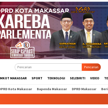
Pencarian
EMKOT MAKASSAR
SPORT
TEKNOLOGI
SELEBRITI
VIDEO
T
DPRD Kota Makassar
Bapenda Makassar
DPRD Makassar
Ber