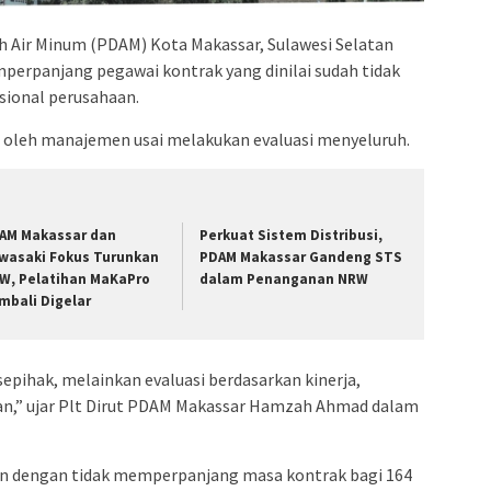
admin s
situs ju
 Air Minum (PDAM) Kota Makassar, Sulawesi Selatan
bonus s
perpanjang pegawai kontrak yang dinilai sudah tidak
pakar p
sional perusahaan.
prediks
 oleh manajemen usai melakukan evaluasi menyeluruh.
AM Makassar dan
Perkuat Sistem Distribusi,
wasaki Fokus Turunkan
PDAM Makassar Gandeng STS
W, Pelatihan MaKaPro
dalam Penanganan NRW
mbali Digelar
sepihak, melainkan evaluasi berdasarkan kinerja,
n,” ujar Plt Dirut PDAM Makassar Hamzah Ahmad dalam
an dengan tidak memperpanjang masa kontrak bagi 164