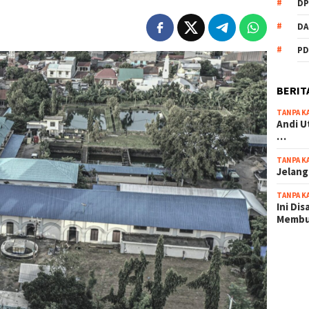
DP
DA
PD
BERIT
TANPA K
Andi U
…
TANPA K
Jelang
TANPA K
Ini Di
Memb
scatter
maxwin 
pola ru