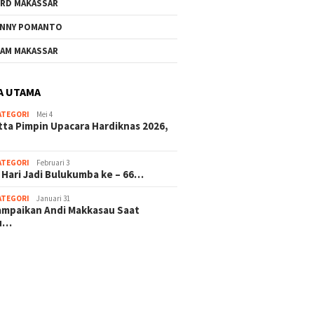
RD MAKASSAR
NNY POMANTO
AM MAKASSAR
A UTAMA
ATEGORI
Mei 4
tta Pimpin Upacara Hardiknas 2026,
ATEGORI
Februari 3
 Hari Jadi Bulukumba ke – 66…
ATEGORI
Januari 31
sampaikan Andi Makkasau Saat
u…
 hitam mahjong rekomendasi
slot online
mus slot gacor