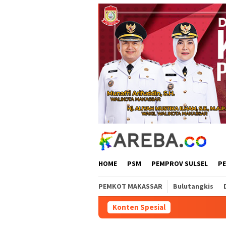
Loncat
ke
konten
HOME
PSM
PEMPROV SULSEL
P
PEMKOT MAKASSAR
Bulutangkis
Konten Spesial