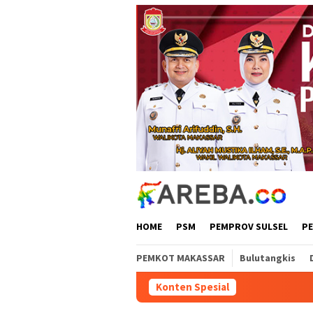
Loncat
ke
konten
HOME
PSM
PEMPROV SULSEL
P
PEMKOT MAKASSAR
Bulutangkis
Konten Spesial