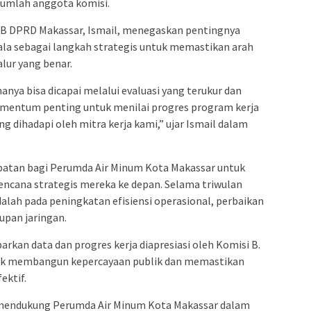
sejumlah anggota komisi.
 B DPRD Makassar, Ismail, menegaskan pentingnya
ala sebagai langkah strategis untuk memastikan arah
lur yang benar.
ya bisa dicapai melalui evaluasi yang terukur dan
omentum penting untuk menilai progres program kerja
g dihadapi oleh mitra kerja kami,” ujar Ismail dalam
patan bagi Perumda Air Minum Kota Makassar untuk
encana strategis mereka ke depan. Selama triwulan
lah pada peningkatan efisiensi operasional, perbaikan
kupan jaringan.
an data dan progres kerja diapresiasi oleh Komisi B.
tuk membangun kepercayaan publik dan memastikan
ektif.
mendukung Perumda Air Minum Kota Makassar dalam