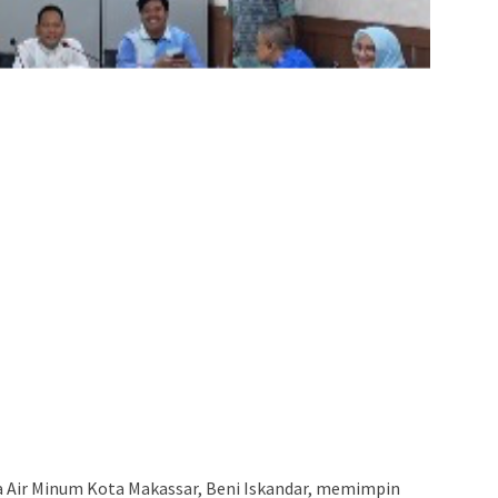
admin s
situs ju
bonus s
pakar p
prediks
 Air Minum Kota Makassar, Beni Iskandar, memimpin