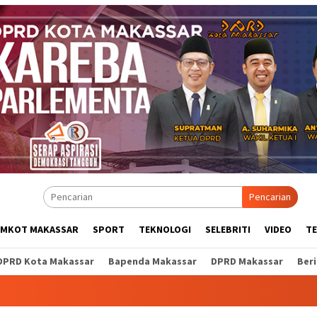
Pencarian
EMKOT MAKASSAR
SPORT
TEKNOLOGI
SELEBRITI
VIDEO
T
DPRD Kota Makassar
Bapenda Makassar
DPRD Makassar
Ber