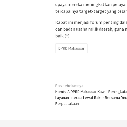
upaya mereka meningkatkan pelayan
tercapainya target-target yang tela
Rapat ini menjadi forum penting da
dan badan usaha milik daerah, guna 
baik.(*)
DPRD Makassar
Navigasi
Pos sebelumnya
Komisi A DPRD Makassar Kawal Peningkat
pos
Layanan Literasi Lewat Raker Bersama Din
Perpustakaan