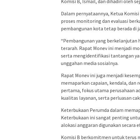
Komisi B, Ismail, dan dihadiri oleh 
Dalam pernyataannya, Ketua Komisi
proses monitoring dan evaluasi berk
pembangunan kota tetap berada di ja
“Pembangunan yang berkelanjutan han
terarah. Rapat Monev ini menjadi m
serta mengidentifikasi tantangan yan
unggahan media sosialnya.
Rapat Monev ini juga menjadi kesem
memaparkan capaian, kendala, dan r
pertama, fokus utama perusahaan ada
kualitas layanan, serta perluasan ca
Keterbukaan Perumda dalam memapark
Keterbukaan ini sangat penting un
alokasi anggaran digunakan secara ef
Komisi B berkomitmen untuk terus 