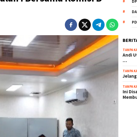
DP
DA
PD
BERIT
TANPA K
Andi U
…
TANPA K
Jelang
TANPA K
Ini Di
Memb
scatter
maxwin 
pola ru