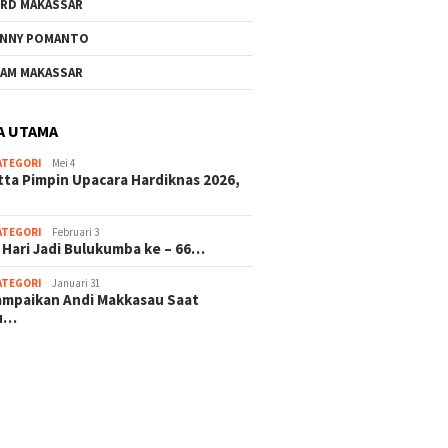
RD MAKASSAR
NNY POMANTO
AM MAKASSAR
A UTAMA
ATEGORI
Mei 4
tta Pimpin Upacara Hardiknas 2026,
ATEGORI
Februari 3
 Hari Jadi Bulukumba ke – 66…
ATEGORI
Januari 31
sampaikan Andi Makkasau Saat
u…
 hitam mahjong rekomendasi
slot online
mus slot gacor