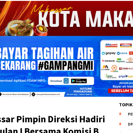
TOPIK
PE
ar Pimpin Direksi Hadiri
DP
ulan I Bersama Komisi B