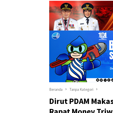
Beranda
Tanpa Kategori
Dirut PDAM Makass
Rapat Monev Triw