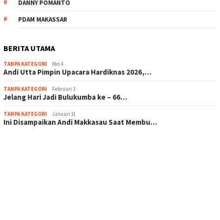
DANNY POMANTO
PDAM MAKASSAR
BERITA UTAMA
TANPA KATEGORI
Mei 4
Andi Utta Pimpin Upacara Hardiknas 2026,…
TANPA KATEGORI
Februari 3
Jelang Hari Jadi Bulukumba ke – 66…
TANPA KATEGORI
Januari 31
Ini Disampaikan Andi Makkasau Saat Membu…
scatter hitam mahjong rekomendasi
maxwin slot online
pola rumus slot gacor
admin slot gacor
situs judi online
bonus scatter hitam mahjong