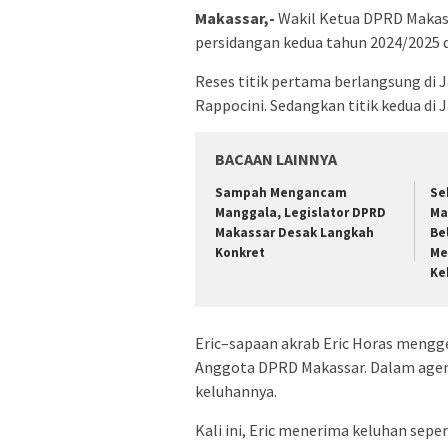
Makassar,-
Wakil Ketua DPRD Makass
persidangan kedua tahun 2024/2025 
Reses titik pertama berlangsung di 
Rappocini. Sedangkan titik kedua di 
BACAAN LAINNYA
Sampah Mengancam
Se
Manggala, Legislator DPRD
Ma
Makassar Desak Langkah
Be
Konkret
Me
Ke
Eric–sapaan akrab Eric Horas mengge
Anggota DPRD Makassar. Dalam agen
keluhannya.
Kali ini, Eric menerima keluhan seper