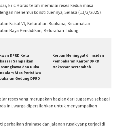
admin s
ar, Eric Horas telah memulai reses kedua masa
situs ju
dengan menemui konstituennya, Selasa (11/3/2025).
bonus s
Jalan Faisal VI, Kelurahan Buakana, Kecamatan
pakar p
Jalan Raya Pendidikan, Kelurahan Tidung.
prediks
kwan DPRD Kota
Korban Meninggal di Insiden
kassar Sampaikan
Pembakaran Kantor DPRD
lasungkawa dan Duka
Makassar Bertambah
ndalam Atas Peristiwa
bakaran Gedung DPRD
lar reses yang merupakan bagian dari tugasnya sebagai
da ini, warga dipersilahkan untuk menyampaikan
ti perbaikan drainase dan jalanan rusak yang terjadi di