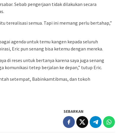
abar. Sebab pengerjaan tidak dilakukan secara
s.
 itu terealisasi semua. Tapi ini memang perlu bertahap,”
ebagai agenda untuk temu kangen kepada seluruh
irasi, Eric pun senang bisa ketemu dengan mereka.
ya di reses untuk bertanya karena saya juga senang
ga komunikasi tetep berjalan ke depan,” tutup Eric.
erintah setempat, Babinkamtibmas, dan tokoh
SEBARKAN