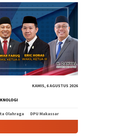
KAMIS, 6 AGUSTUS 2026
EKNOLOGI
ita Olahraga
DPU Makassar