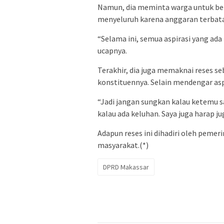
Namun, dia meminta warga untuk bers
menyeluruh karena anggaran terbata
“Selama ini, semua aspirasi yang ada
ucapnya.
Terakhir, dia juga memaknai reses s
konstituennya. Selain mendengar asp
“Jadi jangan sungkan kalau ketemu sa
kalau ada keluhan. Saya juga harap ju
Adapun reses ini dihadiri oleh pem
masyarakat.(*)
DPRD Makassar