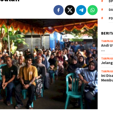
DP
DA
PD
BERIT
TANPA K
Andi U
…
TANPA K
Jelang
TANPA K
Ini Di
Memb
scatter
maxwin 
pola ru