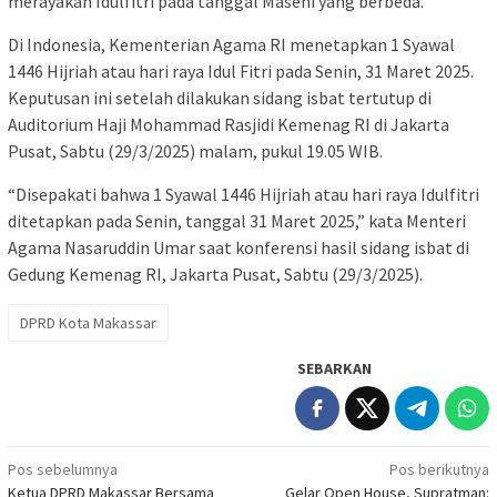
merayakan Idulfitri pada tanggal Masehi yang berbeda.
Di Indonesia, Kementerian Agama RI menetapkan 1 Syawal
1446 Hijriah atau hari raya Idul Fitri pada Senin, 31 Maret 2025.
Keputusan ini setelah dilakukan sidang isbat tertutup di
Auditorium Haji Mohammad Rasjidi Kemenag RI di Jakarta
Pusat, Sabtu (29/3/2025) malam, pukul 19.05 WIB.
“Disepakati bahwa 1 Syawal 1446 Hijriah atau hari raya Idulfitri
ditetapkan pada Senin, tanggal 31 Maret 2025,” kata Menteri
Agama Nasaruddin Umar saat konferensi hasil sidang isbat di
Gedung Kemenag RI, Jakarta Pusat, Sabtu (29/3/2025).
DPRD Kota Makassar
SEBARKAN
Navigasi
Pos sebelumnya
Pos berikutnya
Ketua DPRD Makassar Bersama
Gelar Open House, Supratman: