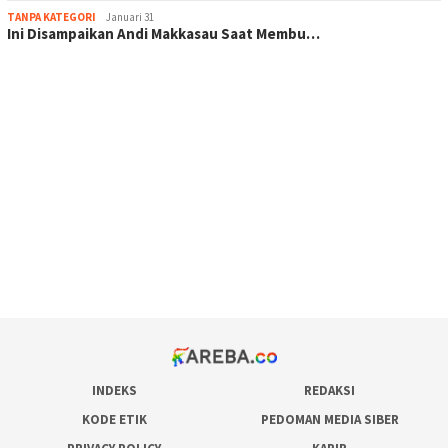
TANPA KATEGORI
Januari 31
Ini Disampaikan Andi Makkasau Saat Membu…
scatter hitam mahjong rekomendasi
maxwin slot online
pola rumus slot gacor
admin slot gacor
situs judi online
bonus scatter hitam mahjong
pakar pola gacor slot online
prediksi juara taruhan bola
INDEKS
REDAKSI
KODE ETIK
PEDOMAN MEDIA SIBER