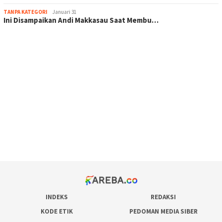
TANPA KATEGORI
Januari 31
Ini Disampaikan Andi Makkasau Saat Membu…
scatter hitam mahjong rekomendasi
maxwin slot online
pola rumus slot gacor
admin slot gacor
situs judi online
bonus scatter hitam mahjong
pakar pola gacor slot online
prediksi juara taruhan bola
INDEKS
REDAKSI
KODE ETIK
PEDOMAN MEDIA SIBER