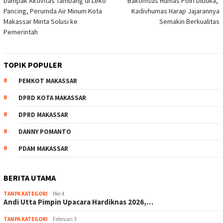
Dampak Aktivitas Tambang di Leko
Bakomsus Humas Polri Dibuka,
pos
Pancing, Perumda Air Minum Kota
Kadivhumas Harap Jajarannya
Makassar Minta Solusi ke
Semakin Berkualitas
Pemerintah
TOPIK POPULER
PEMKOT MAKASSAR
DPRD KOTA MAKASSAR
DPRD MAKASSAR
DANNY POMANTO
PDAM MAKASSAR
BERITA UTAMA
TANPA KATEGORI
Mei 4
Andi Utta Pimpin Upacara Hardiknas 2026,…
TANPA KATEGORI
Februari 3