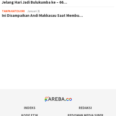
Jelang Hari Jadi Bulukumba ke – 66…
TANPA KATEGORI
Januari 31
Ini Disampaikan Andi Makkasau Saat Membu…
scatter hitam mahjong rekomendasi
maxwin slot online
pola rumus slot gacor
admin slot gacor
situs judi online
bonus scatter hitam mahjong
pakar pola gacor slot online
prediksi juara taruhan bola
INDEKS
REDAKSI
KODE ETIK
PEDOMAN MEDIA SIBER