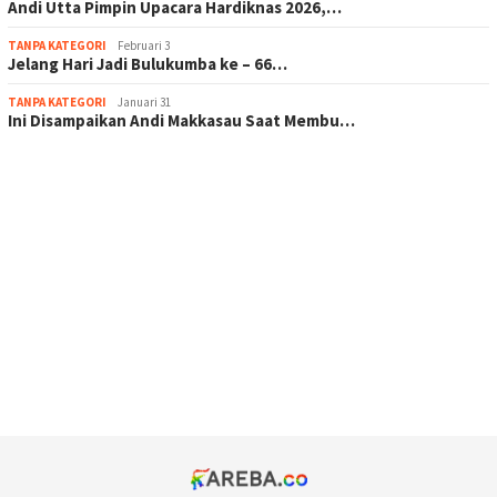
Andi Utta Pimpin Upacara Hardiknas 2026,…
TANPA KATEGORI
Februari 3
Jelang Hari Jadi Bulukumba ke – 66…
TANPA KATEGORI
Januari 31
Ini Disampaikan Andi Makkasau Saat Membu…
scatter hitam mahjong rekomendasi
maxwin slot online
pola rumus slot gacor
admin slot gacor
situs judi online
bonus scatter hitam mahjong
pakar pola gacor slot online
prediksi juara taruhan bola