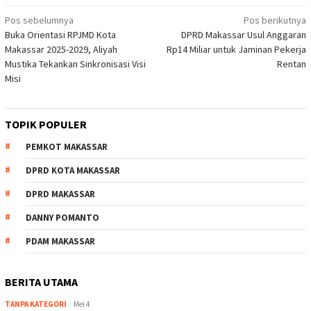
Navigasi
Pos sebelumnya
Pos berikutnya
Buka Orientasi RPJMD Kota
DPRD Makassar Usul Anggaran
pos
Makassar 2025-2029, Aliyah
Rp14 Miliar untuk Jaminan Pekerja
Mustika Tekankan Sinkronisasi Visi
Rentan
Misi
TOPIK POPULER
PEMKOT MAKASSAR
DPRD KOTA MAKASSAR
DPRD MAKASSAR
DANNY POMANTO
PDAM MAKASSAR
BERITA UTAMA
TANPA KATEGORI
Mei 4