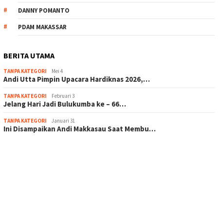
DANNY POMANTO
PDAM MAKASSAR
BERITA UTAMA
TANPA KATEGORI
Mei 4
Andi Utta Pimpin Upacara Hardiknas 2026,…
TANPA KATEGORI
Februari 3
Jelang Hari Jadi Bulukumba ke – 66…
TANPA KATEGORI
Januari 31
Ini Disampaikan Andi Makkasau Saat Membu…
scatter hitam mahjong rekomendasi
maxwin slot online
pola rumus slot gacor
admin slot gacor
situs judi online