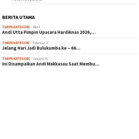
BERITA UTAMA
TANPA KATEGORI
Mei 4
Andi Utta Pimpin Upacara Hardiknas 2026,…
TANPA KATEGORI
Februari 3
Jelang Hari Jadi Bulukumba ke – 66…
TANPA KATEGORI
Januari 31
Ini Disampaikan Andi Makkasau Saat Membu…
scatter hitam mahjong rekomendasi
maxwin slot online
pola rumus slot gacor
admin slot gacor
situs judi online
bonus scatter hitam mahjong
pakar pola gacor slot online
prediksi juara taruhan bola