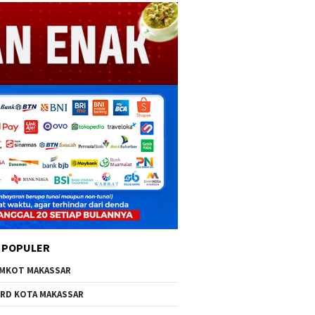
 POPULER
MKOT MAKASSAR
RD KOTA MAKASSAR