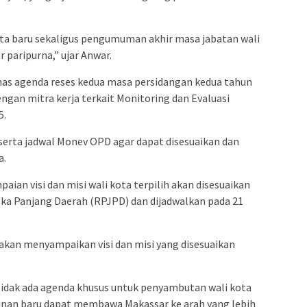
a baru sekaligus pengumuman akhir masa jabatan wali
r paripurna,” ujar Anwar.
has agenda reses kedua masa persidangan kedua tahun
engan mitra kerja terkait Monitoring dan Evaluasi
5.
erta jadwal Monev OPD agar dapat disesuaikan dan
a.
n visi dan misi wali kota terpilih akan disesuaikan
 Panjang Daerah (RPJPD) dan dijadwalkan pada 21
h akan menyampaikan visi dan misi yang disesuaikan
tidak ada agenda khusus untuk penyambutan wali kota
inan baru dapat membawa Makassar ke arah yang lebih