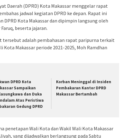
admin s
yat Daerah (DPRD) Kota Makassar menggelar rapat
situs ju
mbahas jadwal kegiatan DPRD ke depan. Rapat ini
bonus s
an DPRD Kota Makassar dan dipimpin langsung oleh
pakar p
Faruq, beserta jajaran.
prediks
t tersebut adalah pembahasan rapat paripurna terkait
i Kota Makassar periode 2021-2025, Moh Ramdhan
kwan DPRD Kota
Korban Meninggal di Insiden
kassar Sampaikan
Pembakaran Kantor DPRD
lasungkawa dan Duka
Makassar Bertambah
ndalam Atas Peristiwa
bakaran Gedung DPRD
urna penetapan Wali Kota dan Wakil Wali Kota Makassar
Aliyah, yang dijadwalkan berlangsung pada Sabtu