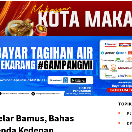
TOPIK
PE
lar Bamus, Bahas
DP
enda Kedepan