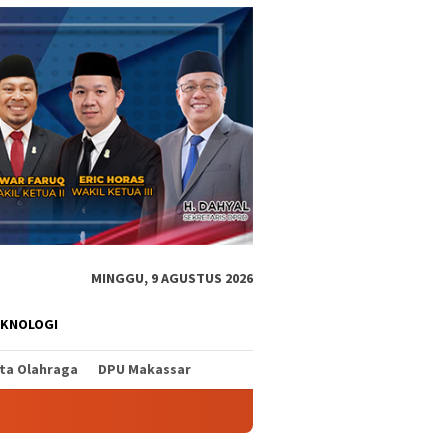
MINGGU, 9 AGUSTUS 2026
EKNOLOGI
ita Olahraga
DPU Makassar