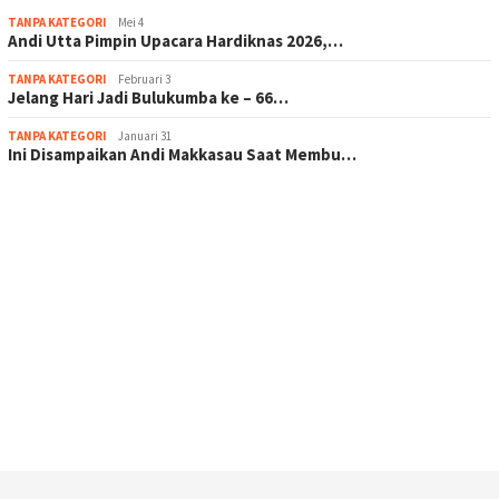
TANPA KATEGORI
Mei 4
Andi Utta Pimpin Upacara Hardiknas 2026,…
TANPA KATEGORI
Februari 3
Jelang Hari Jadi Bulukumba ke – 66…
TANPA KATEGORI
Januari 31
Ini Disampaikan Andi Makkasau Saat Membu…
scatter hitam mahjong rekomendasi
maxwin slot online
pola rumus slot gacor
admin slot gacor
situs judi online
bonus scatter hitam mahjong
pakar pola gacor slot online
prediksi juara taruhan bola