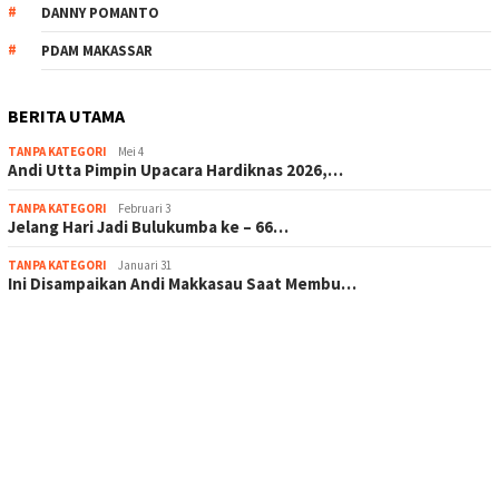
DANNY POMANTO
PDAM MAKASSAR
BERITA UTAMA
TANPA KATEGORI
Mei 4
Andi Utta Pimpin Upacara Hardiknas 2026,…
TANPA KATEGORI
Februari 3
Jelang Hari Jadi Bulukumba ke – 66…
TANPA KATEGORI
Januari 31
Ini Disampaikan Andi Makkasau Saat Membu…
scatter hitam mahjong rekomendasi
maxwin slot online
pola rumus slot gacor
admin slot gacor
situs judi online
bonus scatter hitam mahjong