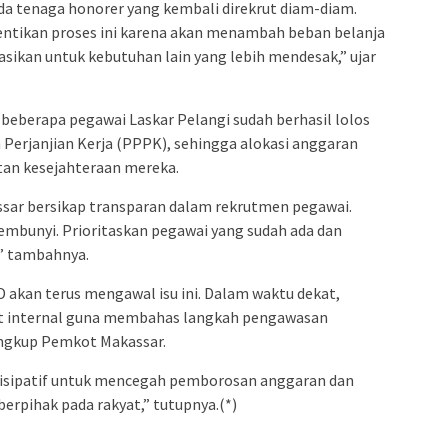
 tenaga honorer yang kembali direkrut diam-diam.
tikan proses ini karena akan menambah beban belanja
asikan untuk kebutuhan lain yang lebih mendesak,” ujar
 beberapa pegawai Laskar Pelangi sudah berhasil lolos
Perjanjian Kerja (PPPK), sehingga alokasi anggaran
tan kesejahteraan mereka.
r bersikap transparan dalam rekrutmen pegawai.
mbunyi. Prioritaskan pegawai yang sudah ada dan
,” tambahnya.
kan terus mengawal isu ini. Dalam waktu dekat,
t internal guna membahas langkah pengawasan
ingkup Pemkot Makassar.
isipatif untuk mencegah pemborosan anggaran dan
erpihak pada rakyat,” tutupnya.(*)