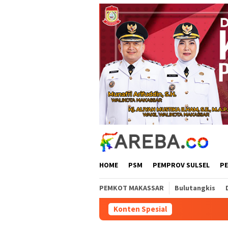
Loncat
ke
konten
HOME
PSM
PEMPROV SULSEL
P
PEMKOT MAKASSAR
Bulutangkis
Konten Spesial