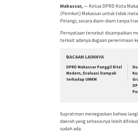
Makassar,
— Ketua DPRD Kota Maka
(Pemkot) Makassar untuk tidak mela
Pelangi, secara diam-diam tanpa tran
Pernyataan tersebut disampaikan me
terkait adanya dugaan penerimaan k
BACAAN LAINNYA
DPRD Makassar Panggil Ritel
Du
Modern, Evaluasi Dampak
Ku
terhadap UMKM
Gr
DP
Pu
Supratman menegaskan bahwa langk
daerah yang seharusnya lebih difok
sudah ada.