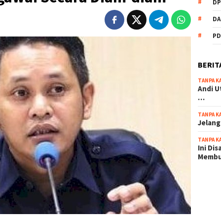
DP
DA
PD
BERIT
TANPA K
Andi U
…
TANPA K
Jelang
TANPA K
Ini Di
Memb
scatter
maxwin 
pola ru