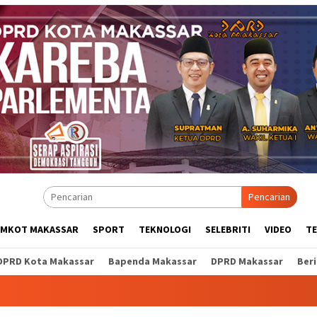
Pencarian
EMKOT MAKASSAR
SPORT
TEKNOLOGI
SELEBRITI
VIDEO
T
DPRD Kota Makassar
Bapenda Makassar
DPRD Makassar
Ber