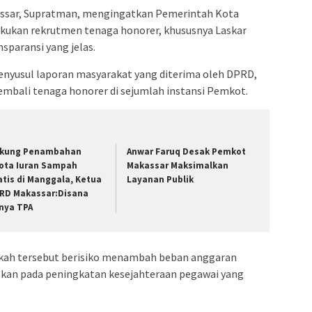
admin s
ssar, Supratman, mengingatkan Pemerintah Kota
situs ju
kukan rekrutmen tenaga honorer, khususnya Laskar
bonus s
sparansi yang jelas.
pakar p
nyusul laporan masyarakat yang diterima oleh DPRD,
prediks
embali tenaga honorer di sejumlah instansi Pemkot.
kung Penambahan
Anwar Faruq Desak Pemkot
ota Iuran Sampah
Makassar Maksimalkan
atis di Manggala, Ketua
Layanan Publik
RD Makassar:Disana
nya TPA
ah tersebut berisiko menambah beban anggaran
uskan pada peningkatan kesejahteraan pegawai yang