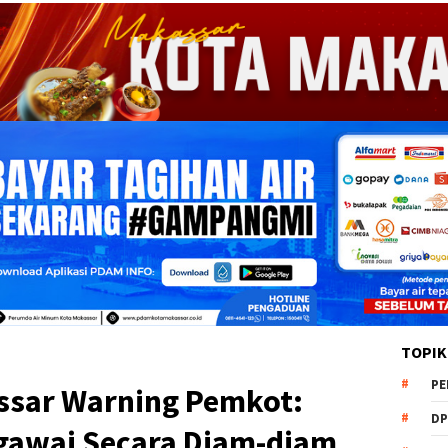
TOPIK
PE
ssar Warning Pemkot:
DP
gawai Secara Diam-diam