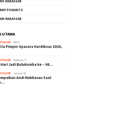
RD MAKASSAR
NNY POMANTO
AM MAKASSAR
A UTAMA
ATEGORI
Mei 4
tta Pimpin Upacara Hardiknas 2026,
ATEGORI
Februari 3
 Hari Jadi Bulukumba ke – 66…
ATEGORI
Januari 31
sampaikan Andi Makkasau Saat
u…
 hitam mahjong rekomendasi
slot online
mus slot gacor