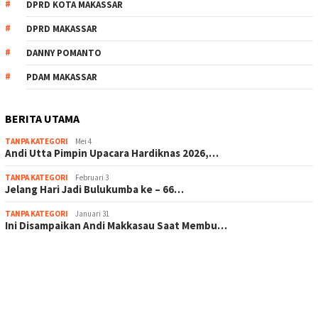
DPRD KOTA MAKASSAR
DPRD MAKASSAR
DANNY POMANTO
PDAM MAKASSAR
BERITA UTAMA
TANPA KATEGORI
Mei 4
Andi Utta Pimpin Upacara Hardiknas 2026,…
TANPA KATEGORI
Februari 3
Jelang Hari Jadi Bulukumba ke – 66…
TANPA KATEGORI
Januari 31
Ini Disampaikan Andi Makkasau Saat Membu…
scatter hitam mahjong rekomendasi
maxwin slot online
pola rumus slot gacor