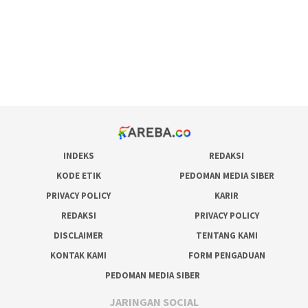
admin slot gacor
situs judi online
bonus scatter hitam mahjong
pakar pola gacor slot online
prediksi juara taruhan bola
INDEKS
REDAKSI
KODE ETIK
PEDOMAN MEDIA SIBER
PRIVACY POLICY
KARIR
REDAKSI
PRIVACY POLICY
DISCLAIMER
TENTANG KAMI
KONTAK KAMI
FORM PENGADUAN
PEDOMAN MEDIA SIBER
JARINGAN SOCIAL