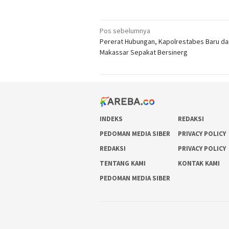
Navigasi
Pos sebelumnya
Pererat Hubungan, Kapolrestabes Baru d
pos
Makassar Sepakat Bersinerg
INDEKS
REDAKSI
PEDOMAN MEDIA SIBER
PRIVACY POLICY
REDAKSI
PRIVACY POLICY
TENTANG KAMI
KONTAK KAMI
PEDOMAN MEDIA SIBER