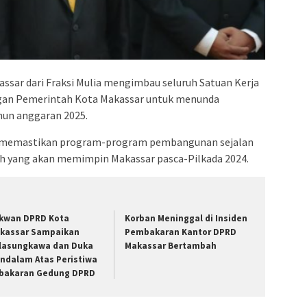
admin s
situs ju
bonus s
pakar p
prediks
sar dari Fraksi Mulia mengimbau seluruh Satuan Kerja
ngan Pemerintah Kota Makassar untuk menunda
ahun anggaran 2025.
uk memastikan program-program pembangunan sejalan
ilih yang akan memimpin Makassar pasca-Pilkada 2024.
kwan DPRD Kota
Korban Meninggal di Insiden
kassar Sampaikan
Pembakaran Kantor DPRD
lasungkawa dan Duka
Makassar Bertambah
ndalam Atas Peristiwa
bakaran Gedung DPRD