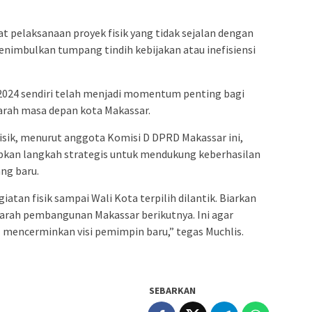
t pelaksanaan proyek fisik yang tidak sejalan dengan
menimbulkan tumpang tindih kebijakan atau inefisiensi
 2024 sendiri telah menjadi momentum penting bagi
rah masa depan kota Makassar.
isik, menurut anggota Komisi D DPRD Makassar ini,
pkan langkah strategis untuk mendukung keberhasilan
ng baru.
giatan fisik sampai Wali Kota terpilih dilantik. Biarkan
 arah pembangunan Makassar berikutnya. Ini agar
 mencerminkan visi pemimpin baru,” tegas Muchlis.
SEBARKAN