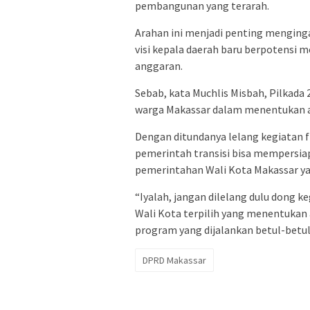
pembangunan yang terarah.
Arahan ini menjadi penting menginga
visi kepala daerah baru berpotensi 
anggaran.
Sebab, kata Muchlis Misbah, Pilkada
warga Makassar dalam menentukan a
Dengan ditundanya lelang kegiatan f
pemerintah transisi bisa mempersia
pemerintahan Wali Kota Makassar ya
“Iyalah, jangan dilelang dulu dong ke
Wali Kota terpilih yang menentukan
program yang dijalankan betul-betul
DPRD Makassar