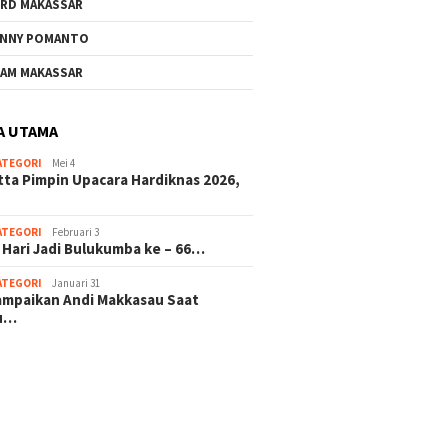
RD MAKASSAR
NNY POMANTO
AM MAKASSAR
A UTAMA
ATEGORI
Mei 4
tta Pimpin Upacara Hardiknas 2026,
ATEGORI
Februari 3
 Hari Jadi Bulukumba ke – 66…
ATEGORI
Januari 31
sampaikan Andi Makkasau Saat
u…
 hitam mahjong rekomendasi
slot online
mus slot gacor