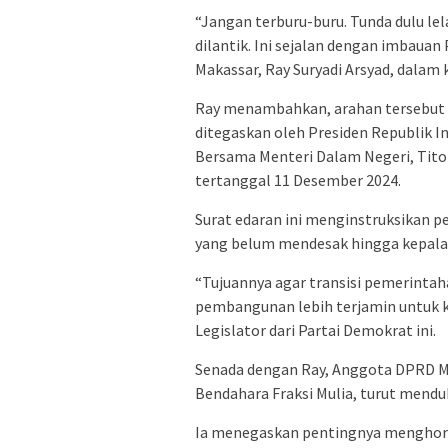
“Jangan terburu-buru. Tunda dulu lel
dilantik. Ini sejalan dengan imbauan
Makassar, Ray Suryadi Arsyad, dalam
Ray menambahkan, arahan tersebut s
ditegaskan oleh Presiden Republik I
Bersama Menteri Dalam Negeri, Tito 
tertanggal 11 Desember 2024.
Surat edaran ini menginstruksikan p
yang belum mendesak hingga kepala 
“Tujuannya agar transisi pemerintah
pembangunan lebih terjamin untuk k
Legislator dari Partai Demokrat ini.
Senada dengan Ray, Anggota DPRD Mak
Bendahara Fraksi Mulia, turut mendu
Ia menegaskan pentingnya menghorm