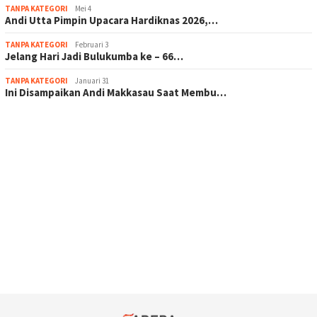
TANPA KATEGORI
Mei 4
Andi Utta Pimpin Upacara Hardiknas 2026,…
TANPA KATEGORI
Februari 3
Jelang Hari Jadi Bulukumba ke – 66…
TANPA KATEGORI
Januari 31
Ini Disampaikan Andi Makkasau Saat Membu…
scatter hitam mahjong rekomendasi
maxwin slot online
pola rumus slot gacor
admin slot gacor
situs judi online
bonus scatter hitam mahjong
pakar pola gacor slot online
prediksi juara taruhan bola