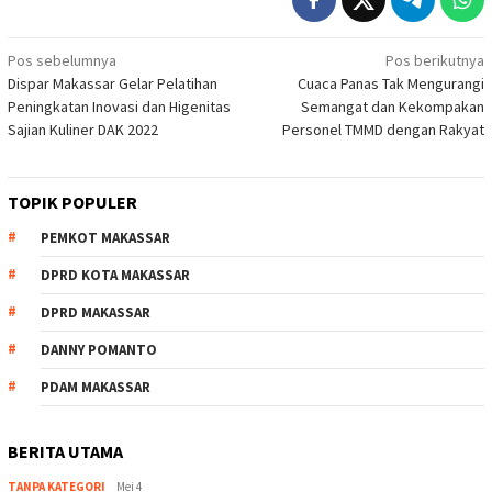
Navigasi
Pos sebelumnya
Pos berikutnya
Dispar Makassar Gelar Pelatihan
Cuaca Panas Tak Mengurangi
pos
Peningkatan Inovasi dan Higenitas
Semangat dan Kekompakan
Sajian Kuliner DAK 2022
Personel TMMD dengan Rakyat
TOPIK POPULER
PEMKOT MAKASSAR
DPRD KOTA MAKASSAR
DPRD MAKASSAR
DANNY POMANTO
PDAM MAKASSAR
BERITA UTAMA
TANPA KATEGORI
Mei 4