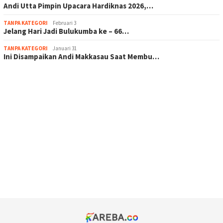
Andi Utta Pimpin Upacara Hardiknas 2026,…
TANPA KATEGORI
Februari 3
Jelang Hari Jadi Bulukumba ke – 66…
TANPA KATEGORI
Januari 31
Ini Disampaikan Andi Makkasau Saat Membu…
scatter hitam mahjong rekomendasi
maxwin slot online
pola rumus slot gacor
admin slot gacor
situs judi online
bonus scatter hitam mahjong
pakar pola gacor slot online
prediksi juara taruhan bola