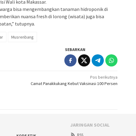
si Wali kota Makassar.
i warga bisa mengembangkan tanaman hidroponik di
berikan nuansa fresh di lorong (wisata) juga bisa
atan,” tutupnya.
ar
Musrenbang
SEBARKAN
Pos berikutnya
Camat Panakkukang Kebut Vaksinasi 100 Persen
JARINGAN SOCIAL
RSS
KODE ETIK