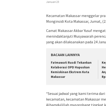
Januari 23
Kecamatan Makassar menggelar pra
Monginsidi Kota Makassar, Jumat, (2
Camat Makassar Akbar Yusuf mengat
menindaklanjuti Musyawarah peren
yang akan dilaksanakan pada 24 Janu
BACAAN LAINNYA
Fatmawati Rusdi Tekankan
Ke
Kolaborasi OPD Hapuskan
He
Kemiskinan Ekstrem Kota
An
Makassar
Rp
“Sesuai jadwal yang kami terima da
kecamatan, kecamatan Makassar mend
Alhamdulillah musrenbang tingkat ke