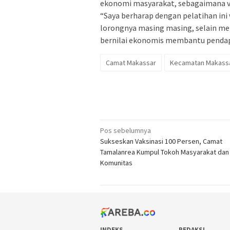
ekonomi masyarakat, sebagaimana vi
“Saya berharap dengan pelatihan in
lorongnya masing masing, selain mem
bernilai ekonomis membantu pendap
Camat Makassar
Kecamatan Makass
Navigasi
Pos sebelumnya
Sukseskan Vaksinasi 100 Persen, Camat
pos
Tamalanrea Kumpul Tokoh Masyarakat dan
Komunitas
INDEKS
REDAKSI