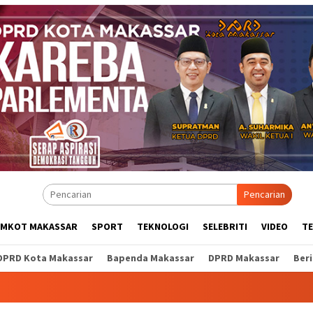
Pencarian
EMKOT MAKASSAR
SPORT
TEKNOLOGI
SELEBRITI
VIDEO
T
DPRD Kota Makassar
Bapenda Makassar
DPRD Makassar
Ber