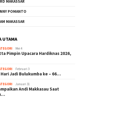
RD MAKASSAR
NNY POMANTO
AM MAKASSAR
A UTAMA
ATEGORI
Mei 4
tta Pimpin Upacara Hardiknas 2026,
ATEGORI
Februari 3
 Hari Jadi Bulukumba ke – 66…
ATEGORI
Januari 31
sampaikan Andi Makkasau Saat
u…
 hitam mahjong rekomendasi
slot online
mus slot gacor