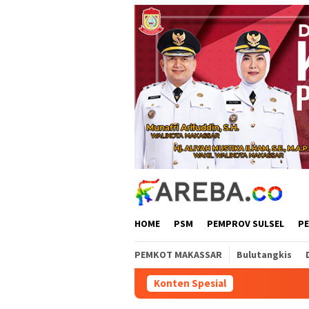
Loncat
ke
konten
HOME
PSM
PEMPROV SULSEL
P
PEMKOT MAKASSAR
Bulutangkis
Konten Spesial