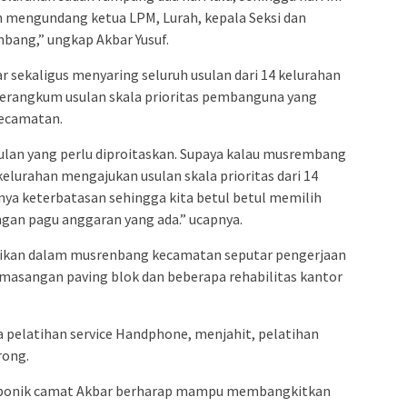
admin s
 mengundang ketua LPM, Lurah, kepala Seksi dan
situs ju
bang,” ungkap Akbar Yusuf.
bonus s
r sekaligus menyaring seluruh usulan dari 14 kelurahan
pakar p
erangkum usulan skala prioritas pembanguna yang
prediks
kecamatan.
ulan yang perlu diproitaskan. Supaya kalau musrembang
 kelurahan mengajukan usulan skala prioritas dari 14
ya keterbatasan sehingga kita betul betul memilih
ngan pagu anggaran yang ada.” ucapnya.
asikan dalam musrenbang kecamatan seputar pengerjaan
pemasangan paving blok dan beberapa rehabilitas kantor
 pelatihan service Handphone, menjahit, pelatihan
rong.
oponik camat Akbar berharap mampu membangkitkan