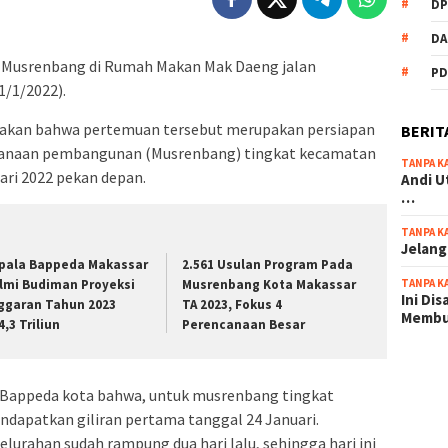
DP
DA
 Musrenbang di Rumah Makan Mak Daeng jalan
PD
1/1/2022).
akan bahwa pertemuan tersebut merupakan persiapan
BERIT
canaan pembangunan (Musrenbang) tingkat kecamatan
TANPA K
ari 2022 pekan depan.
Andi U
…
TANPA K
Jelang
pala Bappeda Makassar
2.561 Usulan Program Pada
TANPA K
lmi Budiman Proyeksi
Musrenbang Kota Makassar
Ini Di
ggaran Tahun 2023
TA 2023, Fokus 4
Memb
4,3 Triliun
Perencanaan Besar
scatter
ri Bappeda kota bahwa, untuk musrenbang tingkat
maxwin 
apatkan giliran pertama tanggal 24 Januari.
pola ru
lurahan sudah rampung dua hari lalu, sehingga hari ini