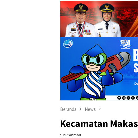
Beranda
News
Kecamatan Makass
Yusuf Ahmad