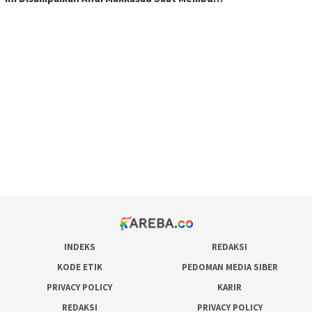
scatter hitam mahjong rekomendasi
maxwin slot online
pola rumus slot gacor
admin slot gacor
situs judi online
bonus scatter hitam mahjong
pakar pola gacor slot online
prediksi juara taruhan bola
INDEKS
REDAKSI
KODE ETIK
PEDOMAN MEDIA SIBER
PRIVACY POLICY
KARIR
REDAKSI
PRIVACY POLICY