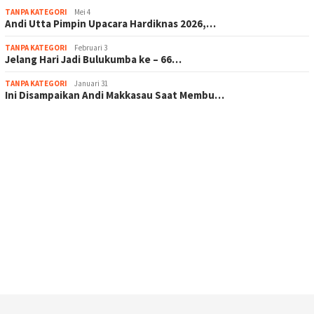
TANPA KATEGORI
Mei 4
Andi Utta Pimpin Upacara Hardiknas 2026,…
TANPA KATEGORI
Februari 3
Jelang Hari Jadi Bulukumba ke – 66…
TANPA KATEGORI
Januari 31
Ini Disampaikan Andi Makkasau Saat Membu…
scatter hitam mahjong rekomendasi
maxwin slot online
pola rumus slot gacor
admin slot gacor
situs judi online
bonus scatter hitam mahjong
pakar pola gacor slot online
prediksi juara taruhan bola