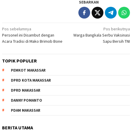
SEBARKAN
Navigasi
Pos sebelumnya
Pos berikutnya
Personel ini Disambut dengan
Warga Bangkala Serbu Vaksinasi
pos
Acara Tradisi di Mako Brimob Bone
Sapu Bersih TNI
TOPIK POPULER
PEMKOT MAKASSAR
DPRD KOTA MAKASSAR
DPRD MAKASSAR
DANNY POMANTO
PDAM MAKASSAR
BERITA UTAMA