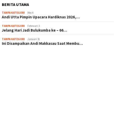
BERITA UTAMA
TANPA KATEGORI
Mei 4
Andi Utta Pimpin Upacara Hardiknas 2026,…
TANPA KATEGORI
Februari 3
Jelang Hari Jadi Bulukumba ke – 66…
TANPA KATEGORI
Januari 31
Ini Disampaikan Andi Makkasau Saat Membu…
scatter hitam mahjong rekomendasi
maxwin slot online
pola rumus slot gacor
admin slot gacor
situs judi online
bonus scatter hitam mahjong
pakar pola gacor slot online
prediksi juara taruhan bola