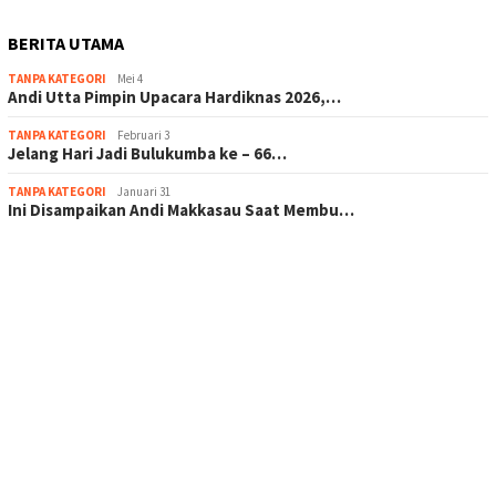
BERITA UTAMA
TANPA KATEGORI
Mei 4
Andi Utta Pimpin Upacara Hardiknas 2026,…
TANPA KATEGORI
Februari 3
Jelang Hari Jadi Bulukumba ke – 66…
TANPA KATEGORI
Januari 31
Ini Disampaikan Andi Makkasau Saat Membu…
scatter hitam mahjong rekomendasi
maxwin slot online
pola rumus slot gacor
admin slot gacor
situs judi online
bonus scatter hitam mahjong
pakar pola gacor slot online
prediksi juara taruhan bola