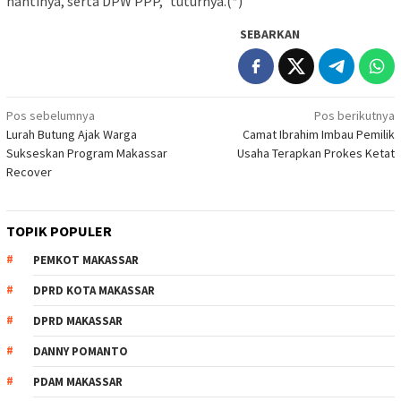
nantinya, serta DPW PPP,” tuturnya.(*)
SEBARKAN
Navigasi
Pos sebelumnya
Pos berikutnya
Lurah Butung Ajak Warga
Camat Ibrahim Imbau Pemilik
pos
Sukseskan Program Makassar
Usaha Terapkan Prokes Ketat
Recover
TOPIK POPULER
PEMKOT MAKASSAR
DPRD KOTA MAKASSAR
DPRD MAKASSAR
DANNY POMANTO
PDAM MAKASSAR