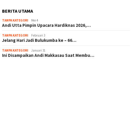
BERITA UTAMA
TANPA KATEGORI
Mei 4
Andi Utta Pimpin Upacara Hardiknas 2026,…
TANPA KATEGORI
Februari 3
Jelang Hari Jadi Bulukumba ke – 66…
TANPA KATEGORI
Januari 31
Ini Disampaikan Andi Makkasau Saat Membu…
scatter hitam mahjong rekomendasi
maxwin slot online
pola rumus slot gacor
admin slot gacor
situs judi online
bonus scatter hitam mahjong
pakar pola gacor slot online
prediksi juara taruhan bola