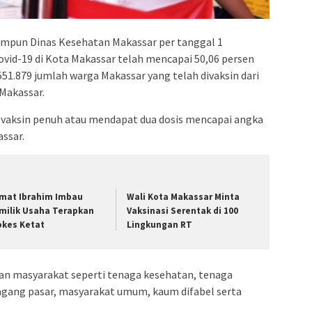
admin s
situs ju
bonus s
himpun Dinas Kesehatan Makassar per tanggal 1
ovid-19 di Kota Makassar telah mencapai 50,06 persen
pakar p
51.879 jumlah warga Makassar yang telah divaksin dari
prediks
 Makassar.
vaksin penuh atau mendapat dua dosis mencapai angka
ssar.
mat Ibrahim Imbau
Wali Kota Makassar Minta
milik Usaha Terapkan
Vaksinasi Serentak di 100
okes Ketat
Lingkungan RT
gan masyarakat seperti tenaga kesehatan, tenaga
edagang pasar, masyarakat umum, kaum difabel serta