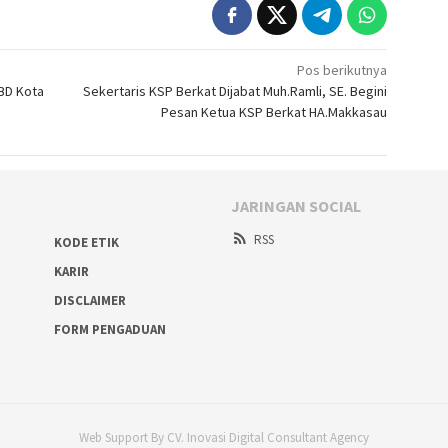
Pos berikutnya
BD Kota
Sekertaris KSP Berkat Dijabat Muh.Ramli, SE. Begini
Pesan Ketua KSP Berkat HA.Makkasau
JARINGAN SOCIAL
RSS
KODE ETIK
KARIR
DISCLAIMER
FORM PENGADUAN
Web Support By CV. Inovasi Digital Consultant Agency