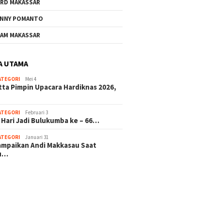
RD MAKASSAR
NNY POMANTO
AM MAKASSAR
A UTAMA
ATEGORI
Mei 4
tta Pimpin Upacara Hardiknas 2026,
ATEGORI
Februari 3
 Hari Jadi Bulukumba ke – 66…
ATEGORI
Januari 31
sampaikan Andi Makkasau Saat
u…
 hitam mahjong rekomendasi
slot online
mus slot gacor