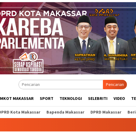
Pencarian
EMKOT MAKASSAR
SPORT
TEKNOLOGI
SELEBRITI
VIDEO
T
DPRD Kota Makassar
Bapenda Makassar
DPRD Makassar
Ber