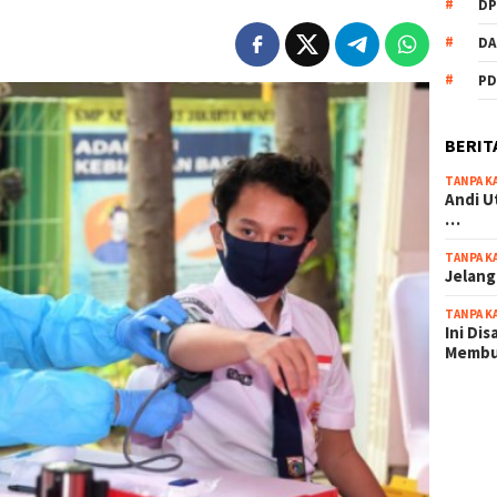
DP
DA
PD
BERIT
TANPA K
Andi U
…
TANPA K
Jelang
TANPA K
Ini Di
Memb
scatter
maxwin 
pola ru