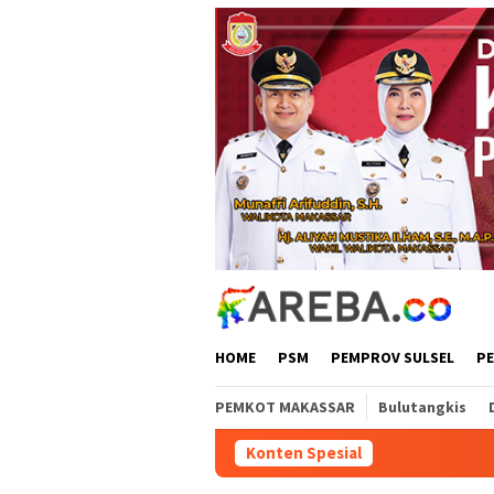
Loncat
ke
konten
HOME
PSM
PEMPROV SULSEL
P
PEMKOT MAKASSAR
Bulutangkis
Konten Spesial