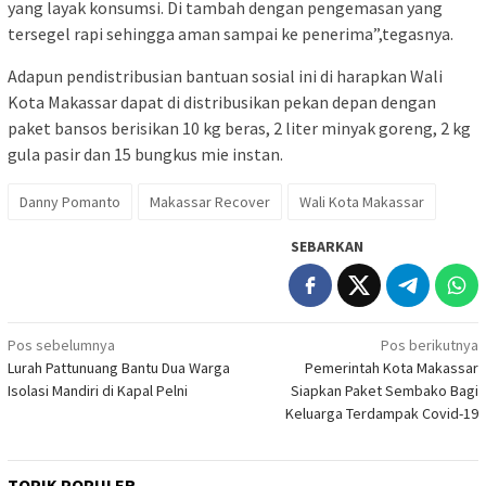
yang layak konsumsi. Di tambah dengan pengemasan yang
tersegel rapi sehingga aman sampai ke penerima”,tegasnya.
Adapun pendistribusian bantuan sosial ini di harapkan Wali
Kota Makassar dapat di distribusikan pekan depan dengan
paket bansos berisikan 10 kg beras, 2 liter minyak goreng, 2 kg
gula pasir dan 15 bungkus mie instan.
Danny Pomanto
Makassar Recover
Wali Kota Makassar
SEBARKAN
Navigasi
Pos sebelumnya
Pos berikutnya
Lurah Pattunuang Bantu Dua Warga
Pemerintah Kota Makassar
pos
Isolasi Mandiri di Kapal Pelni
Siapkan Paket Sembako Bagi
Keluarga Terdampak Covid-19
TOPIK POPULER