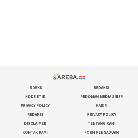
maxwin slot online
pola rumus slot gacor
admin slot gacor
situs judi online
bonus scatter hitam mahjong
pakar pola gacor slot online
prediksi juara taruhan bola
INDEKS
REDAKSI
KODE ETIK
PEDOMAN MEDIA SIBER
PRIVACY POLICY
KARIR
REDAKSI
PRIVACY POLICY
DISCLAIMER
TENTANG KAMI
KONTAK KAMI
FORM PENGADUAN