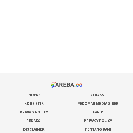
scatter hitam mahjong rekomendasi
maxwin slot online
pola rumus slot gacor
admin slot gacor
situs judi online
bonus scatter hitam mahjong
pakar pola gacor slot online
prediksi juara taruhan bola
INDEKS
REDAKSI
KODE ETIK
PEDOMAN MEDIA SIBER
PRIVACY POLICY
KARIR
REDAKSI
PRIVACY POLICY
DISCLAIMER
TENTANG KAMI