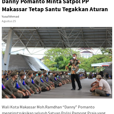
Danny Pomanto Minta Satpol PP
Makassar Tetap Santu Tegakkan Aturan
Yusuf Ahmad
Agustus 25
Wali Kota Makassar Moh.Ramdhan “Danny” Pomanto
menginstruksikan seluruh Satuan Polisi Pamong Praja yang