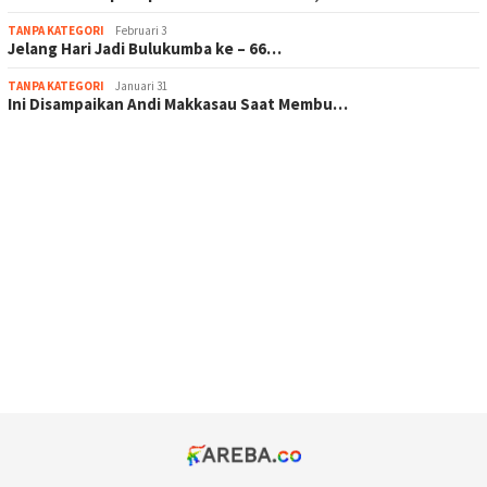
TANPA KATEGORI
Februari 3
Jelang Hari Jadi Bulukumba ke – 66…
TANPA KATEGORI
Januari 31
Ini Disampaikan Andi Makkasau Saat Membu…
scatter hitam mahjong rekomendasi
maxwin slot online
pola rumus slot gacor
admin slot gacor
situs judi online
bonus scatter hitam mahjong
pakar pola gacor slot online
prediksi juara taruhan bola