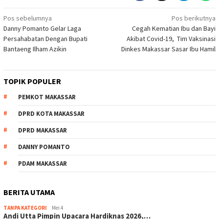
Navigasi
Pos sebelumnya
Pos berikutnya
Danny Pomanto Gelar Laga
Cegah Kematian Ibu dan Bayi
pos
Persahabatan Dengan Bupati
Akibat Covid-19, Tim Vaksinasi
Bantaeng Ilham Azikin
Dinkes Makassar Sasar Ibu Hamil
TOPIK POPULER
PEMKOT MAKASSAR
DPRD KOTA MAKASSAR
DPRD MAKASSAR
DANNY POMANTO
PDAM MAKASSAR
BERITA UTAMA
TANPA KATEGORI
Mei 4
Andi Utta Pimpin Upacara Hardiknas 2026,…