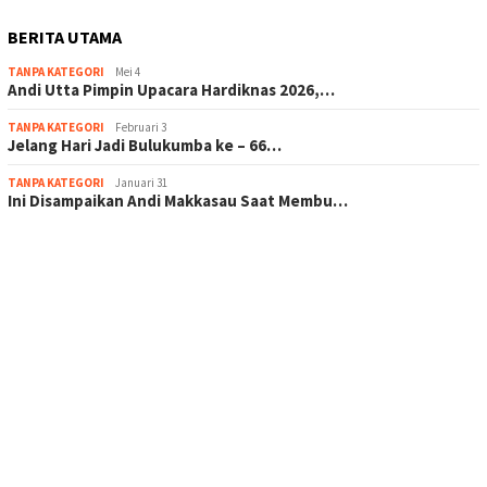
BERITA UTAMA
TANPA KATEGORI
Mei 4
Andi Utta Pimpin Upacara Hardiknas 2026,…
TANPA KATEGORI
Februari 3
Jelang Hari Jadi Bulukumba ke – 66…
TANPA KATEGORI
Januari 31
Ini Disampaikan Andi Makkasau Saat Membu…
scatter hitam mahjong rekomendasi
maxwin slot online
pola rumus slot gacor
admin slot gacor
situs judi online
bonus scatter hitam mahjong
pakar pola gacor slot online
prediksi juara taruhan bola