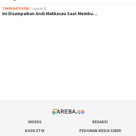
TANPA KATEGORI
Januari 31
Ini Disampaikan Andi Makkasau Saat Membu…
scatter hitam mahjong rekomendasi
maxwin slot online
pola rumus slot gacor
admin slot gacor
situs judi online
bonus scatter hitam mahjong
pakar pola gacor slot online
prediksi juara taruhan bola
INDEKS
REDAKSI
KODE ETIK
PEDOMAN MEDIA SIBER