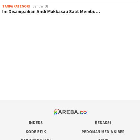
TANPA KATEGORI
Januari 31
Ini Disampaikan Andi Makkasau Saat Membu…
scatter hitam mahjong rekomendasi
maxwin slot online
pola rumus slot gacor
admin slot gacor
situs judi online
bonus scatter hitam mahjong
pakar pola gacor slot online
prediksi juara taruhan bola
INDEKS
REDAKSI
KODE ETIK
PEDOMAN MEDIA SIBER