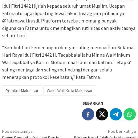
Idul Fitri 1442 Hijriah kepada seluruh umat Muslim. Ucapan
Fatma itu juga diposting lewat akun Instagram pribadinya
@fatmawatirusdi. Platform tersebut memang banyak
digunakan Fatma untuk membagikan rutinitas dan aktivitasnya
sehari-hari.
“Sambut hari kemenangan dengan saling memaafkan. Selamat
Hari Raya Idul Fitri 1442 H. Taqabbalallahu Minna Wa Minkum
Wa Taqabbal ya Karim. Mohon maaf lahir dan bathin. Tetapki’
saling menjaga dan saling melindungi dengan selalu
menerapkan protokol kesehatan,” kata Fatma.
Pemkot Makassar
Wakil Wali Kota Makassar
SEBARKAN
Navigasi
Pos sebelumnya
Pos berikutnya
Danny Pomanto Kunjungi Pos Idul
Prokes Ketat, Wali Kota Makassar