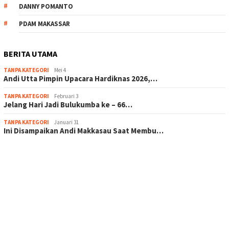
DANNY POMANTO
PDAM MAKASSAR
BERITA UTAMA
TANPA KATEGORI
Mei 4
Andi Utta Pimpin Upacara Hardiknas 2026,…
TANPA KATEGORI
Februari 3
Jelang Hari Jadi Bulukumba ke – 66…
TANPA KATEGORI
Januari 31
Ini Disampaikan Andi Makkasau Saat Membu…
scatter hitam mahjong rekomendasi
maxwin slot online
pola rumus slot gacor
admin slot gacor
situs judi online
bonus scatter hitam mahjong