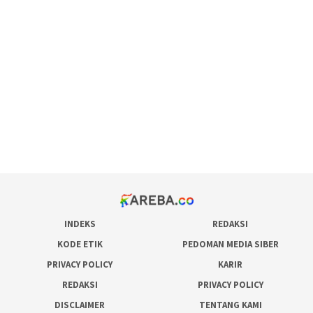
scatter hitam mahjong rekomendasi
maxwin slot online
pola rumus slot gacor
admin slot gacor
situs judi online
bonus scatter hitam mahjong
pakar pola gacor slot online
prediksi juara taruhan bola
INDEKS
REDAKSI
KODE ETIK
PEDOMAN MEDIA SIBER
PRIVACY POLICY
KARIR
REDAKSI
PRIVACY POLICY
DISCLAIMER
TENTANG KAMI