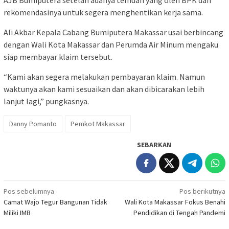
AJB Bumiputera setelah adanya temuan yang oleh BPK dan
rekomendasinya untuk segera menghentikan kerja sama.
Ali Akbar Kepala Cabang Bumiputera Makassar usai berbincang
dengan Wali Kota Makassar dan Perumda Air Minum mengaku
siap membayar klaim tersebut.
“Kami akan segera melakukan pembayaran klaim. Namun
waktunya akan kami sesuaikan dan akan dibicarakan lebih
lanjut lagi,” pungkasnya.
Danny Pomanto
Pemkot Makassar
SEBARKAN
Navigasi
Pos sebelumnya
Pos berikutnya
Camat Wajo Tegur Bangunan Tidak
Wali Kota Makassar Fokus Benahi
pos
Miliki IMB
Pendidikan di Tengah Pandemi