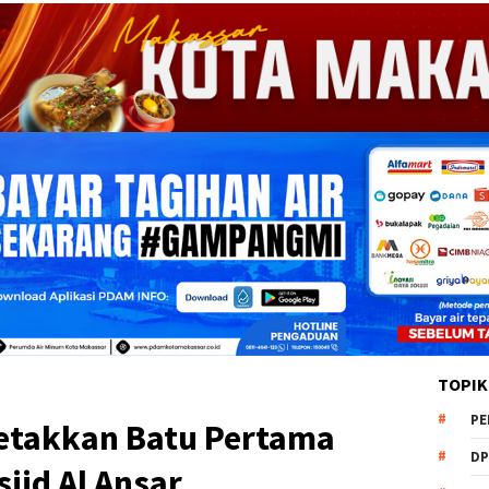
TOPIK
PE
etakkan Batu Pertama
DP
id Al Ansar