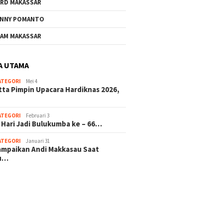
RD MAKASSAR
NNY POMANTO
AM MAKASSAR
A UTAMA
ATEGORI
Mei 4
tta Pimpin Upacara Hardiknas 2026,
ATEGORI
Februari 3
 Hari Jadi Bulukumba ke – 66…
ATEGORI
Januari 31
sampaikan Andi Makkasau Saat
u…
 hitam mahjong rekomendasi
slot online
mus slot gacor