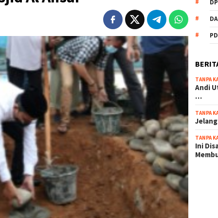
DP
DA
PD
BERIT
TANPA K
Andi U
…
TANPA K
Jelang
TANPA K
Ini Di
Memb
scatter
maxwin 
pola ru