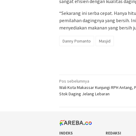
sangat efisien dengan kualitas daging
“Sekarang ini serba cepat. Hanya hi
pemilahan dagingnya yang bersih. I
menyediakan makanan yang bersih jug
Danny Pomanto
Masjid
Navigasi
Pos sebelumnya
Wali Kota Makassar Kunjungi RPH Antang, 
pos
Stok Daging Jelang Lebaran
INDEKS
REDAKSI