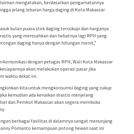
 Sulaiman mengatakan, berdasarkan pengamatannya
gga jelang lebaran harga daging di Kota Makassar
masuk bulan puasa stok daging tercukupi dan harganya
 drastis yang meresahkan dan hebatnya lagi RPH yang
tongan daging hanya dengan hitungan menit,”
erkomunikasi dengan petugas RPH, Wali Kota Makassar
siapannya akan melakukan operasi pasar jika
am waktu dekat ini.
ungkinkan kita untuk mengkonsumsi daging yang cukup
jika kemudian ada kenaikan drastis menjelang
Sulsel dan Pemkot Makassar akan segera membuka
ny.
ngan berbagai fasilitas di dalamnya sangat menunjang
t Danny Pomanto kemampuan potong hewan saat ini