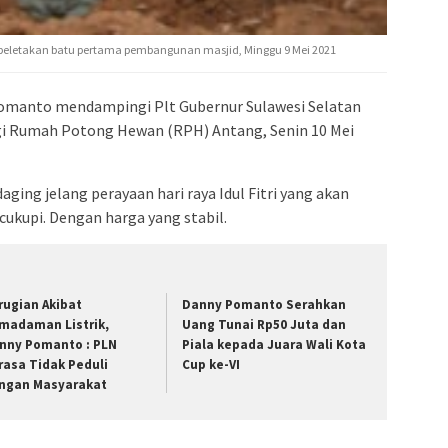
admin s
situs ju
eletakan batu pertama pembangunan masjid, Minggu 9 Mei 2021
bonus s
pakar p
omanto mendampingi Plt Gubernur Sulawesi Selatan
prediks
i Rumah Potong Hewan (RPH) Antang, Senin 10 Mei
ing jelang perayaan hari raya Idul Fitri yang akan
cukupi. Dengan harga yang stabil.
rugian Akibat
Danny Pomanto Serahkan
madaman Listrik,
Uang Tunai Rp50 Juta dan
nny Pomanto : PLN
Piala kepada Juara Wali Kota
rasa Tidak Peduli
Cup ke-VI
ngan Masyarakat