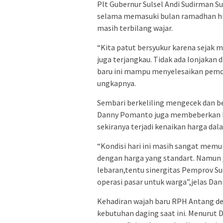
Plt Gubernur Sulsel Andi Sudirman
selama memasuki bulan ramadhan hin
masih terbilang wajar.
“Kita patut bersyukur karena sejak 
juga terjangkau. Tidak ada lonjakan
baru ini mampu menyelesaikan pemo
ungkapnya.
Sembari berkeliling mengecek dan b
Danny Pomanto juga membeberkan ke
sekiranya terjadi kenaikan harga dal
“Kondisi hari ini masih sangat mem
dengan harga yang standart. Namun 
lebaran,tentu sinergitas Pemprov 
operasi pasar untuk warga”,jelas Dan
Kehadiran wajah baru RPH Antang de
kebutuhan daging saat ini. Menuru