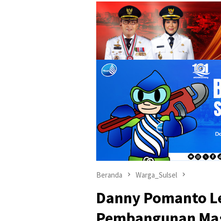
Beranda
Warga_Sulsel
Danny Pomanto L
Pembangunan Masj