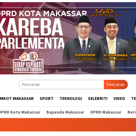
Pencarian
EMKOT MAKASSAR
SPORT
TEKNOLOGI
SELEBRITI
VIDEO
T
DPRD Kota Makassar
Bapenda Makassar
DPRD Makassar
Ber