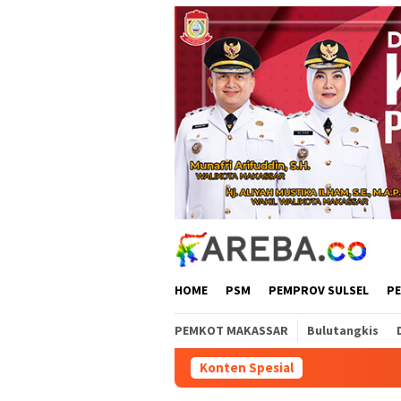
Loncat
ke
konten
HOME
PSM
PEMPROV SULSEL
P
PEMKOT MAKASSAR
Bulutangkis
Konten Spesial