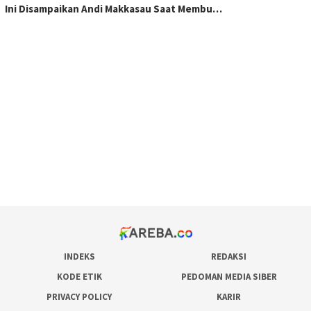
Ini Disampaikan Andi Makkasau Saat Membu…
scatter hitam mahjong rekomendasi
maxwin slot online
pola rumus slot gacor
admin slot gacor
situs judi online
bonus scatter hitam mahjong
pakar pola gacor slot online
prediksi juara taruhan bola
INDEKS
REDAKSI
KODE ETIK
PEDOMAN MEDIA SIBER
PRIVACY POLICY
KARIR