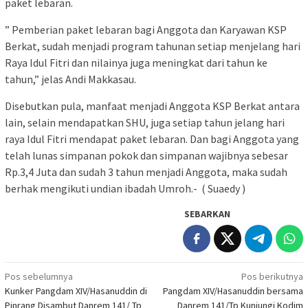
paket lebaran.
” Pemberian paket lebaran bagi Anggota dan Karyawan KSP
Berkat, sudah menjadi program tahunan setiap menjelang hari
Raya Idul Fitri dan nilainya juga meningkat dari tahun ke
tahun,” jelas Andi Makkasau.
Disebutkan pula, manfaat menjadi Anggota KSP Berkat antara
lain, selain mendapatkan SHU, juga setiap tahun jelang hari
raya Idul Fitri mendapat paket lebaran. Dan bagi Anggota yang
telah lunas simpanan pokok dan simpanan wajibnya sebesar
Rp.3,4 Juta dan sudah 3 tahun menjadi Anggota, maka sudah
berhak mengikuti undian ibadah Umroh.- ( Suaedy )
SEBARKAN
Navigasi
Pos sebelumnya
Pos berikutnya
Kunker Pangdam XIV/Hasanuddin di
Pangdam XIV/Hasanuddin bersama
pos
Pinrang Disambut Danrem 141/ Tp
Danrem 141/Tp Kunjungi Kodim