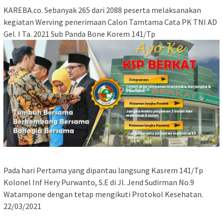
KAREBA.co. Sebanyak 265 dari 2088 peserta melaksanakan
kegiatan Werving penerimaan Calon Tamtama Cata PK TNI AD
Gel. I Ta. 2021 Sub Panda Bone Korem 141/Tp
Pada hari Pertama yang dipantau langsung Kasrem 141/Tp
Kolonel Inf Hery Purwanto, S.E di Jl. Jend Sudirman No.9
Watampone dengan tetap mengikuti Protokol Kesehatan.
22/03/2021