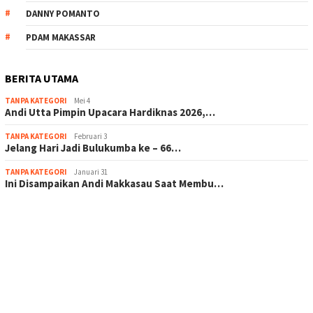
DANNY POMANTO
PDAM MAKASSAR
BERITA UTAMA
TANPA KATEGORI
Mei 4
Andi Utta Pimpin Upacara Hardiknas 2026,…
TANPA KATEGORI
Februari 3
Jelang Hari Jadi Bulukumba ke – 66…
TANPA KATEGORI
Januari 31
Ini Disampaikan Andi Makkasau Saat Membu…
scatter hitam mahjong rekomendasi
maxwin slot online
pola rumus slot gacor
admin slot gacor
situs judi online