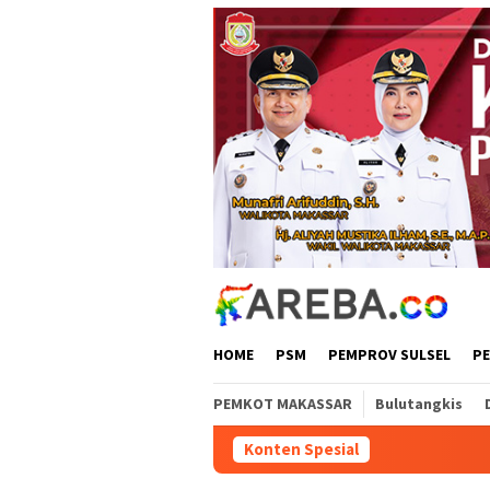
Loncat
ke
konten
HOME
PSM
PEMPROV SULSEL
P
PEMKOT MAKASSAR
Bulutangkis
Konten Spesial