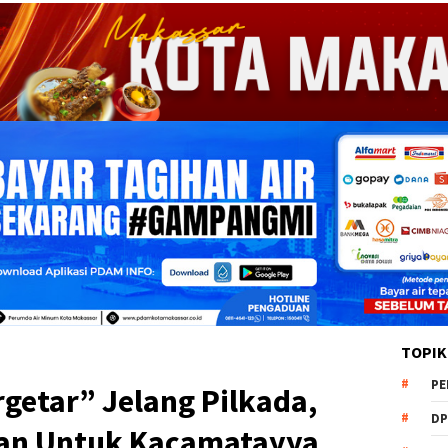
TOPIK
PE
rgetar” Jelang Pilkada,
DP
tan Untuk Kacamatayya