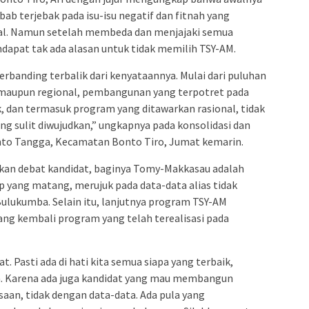
bab terjebak pada isu-isu negatif dan fitnah yang
ial. Namun setelah membeda dan menjajaki semua
ndapat tak ada alasan untuk tidak memilih TSY-AM.
berbanding terbalik dari kenyataannya. Mulai dari puluhan
l maupun regional, pembangunan yang terpotret pada
 dan termasuk program yang ditawarkan rasional, tidak
g sulit diwujudkan,” ungkapnya pada konsolidasi dan
onto Tangga, Kecamatan Bonto Tiro, Jumat kemarin.
ikan debat kandidat, baginya Tomy-Makkasau adalah
 yang matang, merujuk pada data-data alias tidak
ukumba. Selain itu, lanjutnya program TSY-AM
ng kembali program yang telah terealisasi pada
. Pasti ada di hati kita semua siapa yang terbaik,
a. Karena ada juga kandidat yang mau membangun
aan, tidak dengan data-data. Ada pula yang