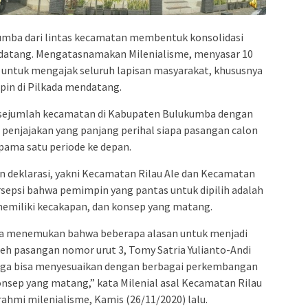
umba dari lintas kecamatan membentuk konsolidasi
ndatang. Mengatasnamakan Milenialisme, menyasar 10
untuk mengajak seluruh lapisan masyarakat, khususnya
pin di Pilkada mendatang.
n sejumlah kecamatan di Kabupaten Bulukumba dengan
n penjajakan yang panjang perihal siapa pasangan calon
ama satu periode ke depan.
 deklarasi, yakni Kecamatan Rilau Ale dan Kecamatan
epsi bahwa pemimpin yang pantas untuk dipilih adalah
memiliki kecakapan, dan konsep yang matang.
ita menemukan bahwa beberapa alasan untuk menjadi
leh pasangan nomor urut 3, Tomy Satria Yulianto-Andi
ingga bisa menyesuaikan dengan berbagai perkembangan
onsep yang matang,” kata Milenial asal Kecamatan Rilau
urahmi milenialisme, Kamis (26/11/2020) lalu.