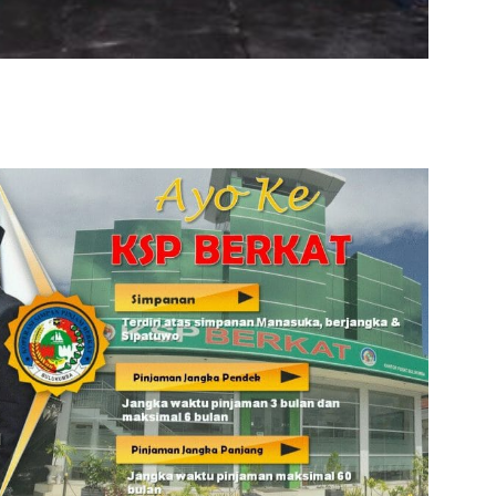
admin s
situs ju
bonus s
pakar p
prediks