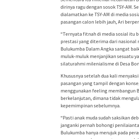
dirinya ragu dengan sosok TSY-AM. Se
dialamatkan ke TSY-AM di media sos
pasangan calon lebih jauh, Ari berpe
“Ternyata fitnah di media sosial itu 
prestasi yang diterima dari nasiona
Bulukumba Dalam Angka sangat baik,
muluk-muluk menjanjikan sesuatu yan
silaturahmi milenialisme di Desa B
Khususnya setelah dua kali menyaks
pasangan yang tampil dengan konsep
menggunakan feeling membangun Bul
berkelanjutan, dimana tidak mengula
kepemimpinan sebelumnya.
“Pasti anak muda sudah saksikan debat
janganki pernah bohongi penilaiant
Bulukumba hanya merujuk pada peras