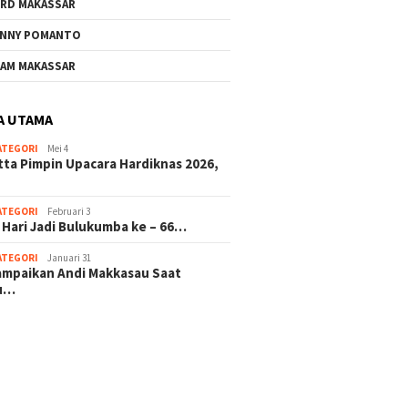
RD MAKASSAR
NNY POMANTO
AM MAKASSAR
A UTAMA
ATEGORI
Mei 4
tta Pimpin Upacara Hardiknas 2026,
ATEGORI
Februari 3
 Hari Jadi Bulukumba ke – 66…
ATEGORI
Januari 31
sampaikan Andi Makkasau Saat
u…
 hitam mahjong rekomendasi
slot online
mus slot gacor