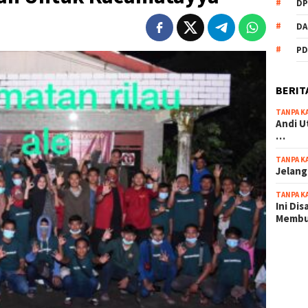
DP
DA
PD
BERIT
TANPA K
Andi U
…
TANPA K
Jelang
TANPA K
Ini Di
Memb
scatter
maxwin 
pola ru