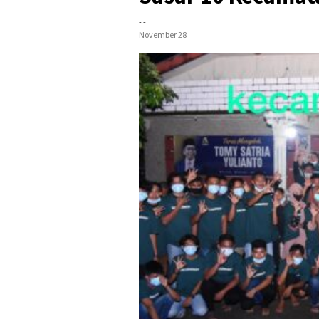
- -
November 28