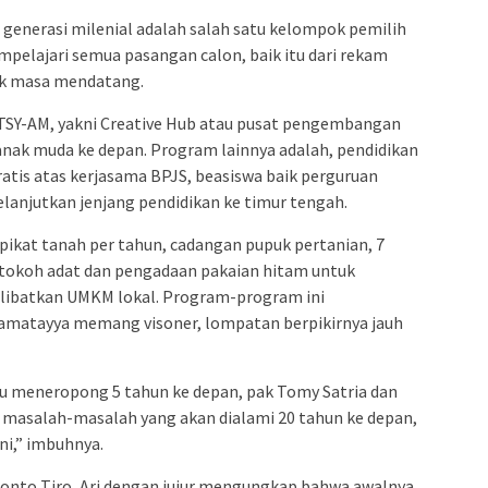
enerasi milenial adalah salah satu kelompok pemilih
empelajari semua pasangan calon, baik itu dari rekam
uk masa mendatang.
TSY-AM, yakni Creative Hub atau pusat pengembangan
 anak muda ke depan. Program lainnya adalah, pendidikan
atis atas kerjasama BPJS, beasiswa baik perguruan
lanjutkan jenjang pendidikan ke timur tengah.
ipikat tanah per tahun, cadangan pupuk pertanian, 7
tokoh adat dan pengadaan pakaian hitam untuk
elibatkan UMKM lokal. Program-program ini
matayya memang visoner, lompatan berpikirnya jauh
u meneropong 5 tahun ke depan, pak Tomy Satria dan
masalah-masalah yang akan dialami 20 tahun ke depan,
ini,” imbuhnya.
onto Tiro, Ari dengan jujur mengungkap bahwa awalnya