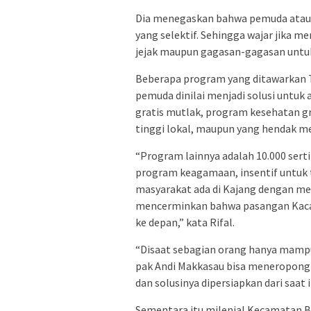
Dia menegaskan bahwa pemuda atau g
yang selektif. Sehingga wajar jika m
jejak maupun gagasan-gagasan unt
Beberapa program yang ditawarkan 
pemuda dinilai menjadi solusi untuk
gratis mutlak, program kesehatan gr
tinggi lokal, maupun yang hendak me
“Program lainnya adalah 10.000 sert
program keagamaan, insentif untuk 
masyarakat ada di Kajang dengan m
mencerminkan bahwa pasangan Kaca
ke depan,” kata Rifal.
“Disaat sebagian orang hanya mamp
pak Andi Makkasau bisa meneropong 
dan solusinya dipersiapkan dari saat 
Sementara itu milenial Kecamatan B