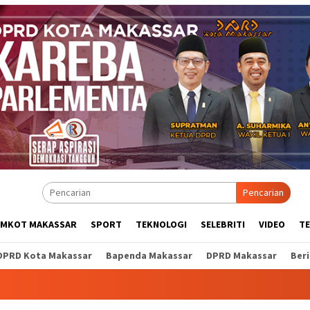
Pencarian
EMKOT MAKASSAR
SPORT
TEKNOLOGI
SELEBRITI
VIDEO
T
DPRD Kota Makassar
Bapenda Makassar
DPRD Makassar
Ber