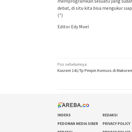
memprogramkan sesuatu yang sudah
debat, di situ kita bisa mengukur siap
(*)
Editor Edy Moel
Navigasi
Pos sebelumnya
Kasrem 141/Tp Pimpin Komsos di Makore
pos
INDEKS
REDAKSI
PEDOMAN MEDIA SIBER
PRIVACY POLICY