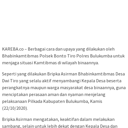
KAREBA.co – Berbagai cara dan upaya yang dilakukan oleh
Bhabinkamtibmas Polsek Bonto Tiro Polres Bulukumba untuk
menjaga situasi Kamtibmas di wilayah binaannya.
Seperti yang dilakukan Bripka Asirman Bhabinkamtibmas Desa
Dwi Tiro yang selalu aktif menyambangi Kepala Desa beserta
perangkatnya maupun warga masyarakat desa binaannya, guna
menciptakan perasaan aman dan nyaman menjelang
pelaksanaan Pilkada Kabupaten Bulukumba, Kamis
(22/10/2020).
Bripka Asirman mengatakan, keaktifan dalam melakukan
sambang, selain untuk lebih dekat dengan Kepala Desa dan