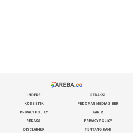
scatter hitam mahjong rekomendasi
maxwin slot online
pola rumus slot gacor
admin slot gacor
situs judi online
bonus scatter hitam mahjong
pakar pola gacor slot online
prediksi juara taruhan bola
INDEKS
REDAKSI
KODE ETIK
PEDOMAN MEDIA SIBER
PRIVACY POLICY
KARIR
REDAKSI
PRIVACY POLICY
DISCLAIMER
TENTANG KAMI