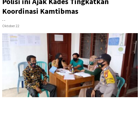
Polisi ini Ajak Kades Tingkatkan
Koordinasi Kamtibmas
- -
Oktober 22