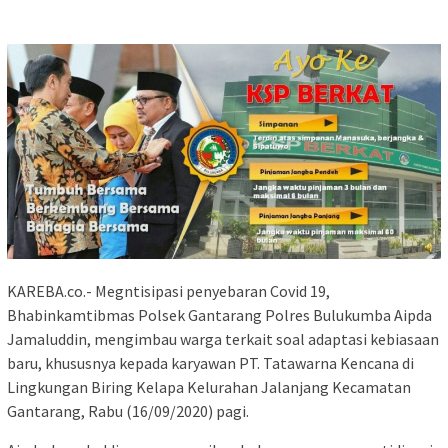
KAREBA.co.- Megntisipasi penyebaran Covid 19,
Bhabinkamtibmas Polsek Gantarang Polres Bulukumba Aipda
Jamaluddin, mengimbau warga terkait soal adaptasi kebiasaan
baru, khususnya kepada karyawan PT. Tatawarna Kencana di
Lingkungan Biring Kelapa Kelurahan Jalanjang Kecamatan
Gantarang, Rabu (16/09/2020) pagi.