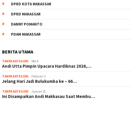
DPRD KOTA MAKASSAR
DPRD MAKASSAR
DANNY POMANTO
PDAM MAKASSAR
BERITA UTAMA
TANPA KATEGORI
Mei 4
Andi Utta Pimpin Upacara Hardiknas 2026,…
TANPA KATEGORI
Februari 3
Jelang Hari Jadi Bulukumba ke – 66…
TANPA KATEGORI
Januari 31
Ini Disampaikan Andi Makkasau Saat Membu…
scatter hitam mahjong rekomendasi
maxwin slot online
pola rumus slot gacor