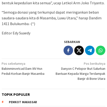
bentuk kepedulian kita semua”, ucap Letkol Arm Joko Triyanto.
“Semoga donasi yang terkumpul dapat meringankan beban
saudara-saudara kita di Masamba, Luwu Utara,” harap Dandim
1411 Bulukumba.-(*)
Editor Edy Suaedy
SEBARKAN
Navigasi
Pos sebelumnya
Pos berikutnya
Babinminvetcad Dam XIV Hsn
Danyon C Pelopor Ikut Salurkan
pos
Peduli Korban Banjir Masamba
Bantuan Kepada Warga Terdampak
Banjir di Bone Utara
TOPIK POPULER
PEMKOT MAKASSAR