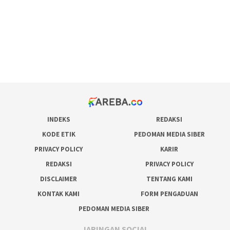
admin slot gacor
situs judi online
bonus scatter hitam mahjong
pakar pola gacor slot online
prediksi juara taruhan bola
INDEKS
REDAKSI
KODE ETIK
PEDOMAN MEDIA SIBER
PRIVACY POLICY
KARIR
REDAKSI
PRIVACY POLICY
DISCLAIMER
TENTANG KAMI
KONTAK KAMI
FORM PENGADUAN
PEDOMAN MEDIA SIBER
JARINGAN SOCIAL