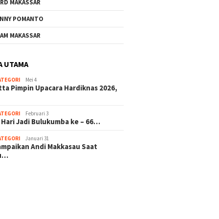
RD MAKASSAR
NNY POMANTO
AM MAKASSAR
A UTAMA
ATEGORI
Mei 4
tta Pimpin Upacara Hardiknas 2026,
ATEGORI
Februari 3
 Hari Jadi Bulukumba ke – 66…
ATEGORI
Januari 31
sampaikan Andi Makkasau Saat
u…
 hitam mahjong rekomendasi
slot online
mus slot gacor