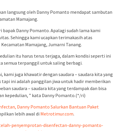
admin s
situs ju
ikan langsung oleh Danny Pomanto mendapat sambutan
bonus s
ecamatan Mamajang.
pakar p
ari bapak Danny Pomanto. Apalagi sudah lama kami
prediks
ivitas. Sehingga kami ucapkan terimakasih atas
ga Kecamatan Mamajang, Jumarni Tanang.
ian itu harus terus terjaga, dalam kondisi seperti ini
 semua terpanggil untuk saling berbagi.
ni, kami juga khawatir dengan saudara – saudara kita yang
k tapi ini adalah panggilan jiwa untuk hadir memberikan
eban saudara – saudara kita yang terdampak dan bisa
 kepedulian, ” kata Danny Pomanto.(*/ri)
nfectan, Danny Pomanto Salurkan Bantuan Paket
pilkan lebih awal di
Metrotimur.com
.
etelah-penyemprotan-disenfectan-danny-pomanto-