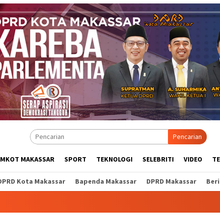
Pencarian
EMKOT MAKASSAR
SPORT
TEKNOLOGI
SELEBRITI
VIDEO
T
DPRD Kota Makassar
Bapenda Makassar
DPRD Makassar
Ber