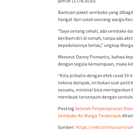
jum’at (17/4/2020).
Bantuan paket sembako yang dibag
hangat dari salah seorang warga K
“Saya senang sekali, ada sembako d
berdiam diri di rumah, tanpa ada akt
kepeduliannya beliau,” ungkap War
Menurut Danny Pomanto, bahwa kepedul
dengan segala kemampuan, maka kita
“Kita prihatin dengan efek covid 19 i
tekena dampak, ini bukan soal politi
sesuatu, minimal bisa meringankan b
membuat tersenyum dengan sentuhan
Posting
Setelah Penyemprotan Dise
Sembako Ke Warga Terdampak
ditam
Sumber:
https://metrotimur.com/s