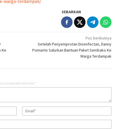
ke-warga-terdampak/
SEBARKAN
Pos berikutnya
y
Setelah Penyemprotan Disenfectan, Danny
o Ke
Pomanto Salurkan Bantuan Paket Sembako Ke
Warga Terdampak
as yang wajib ditandai
*