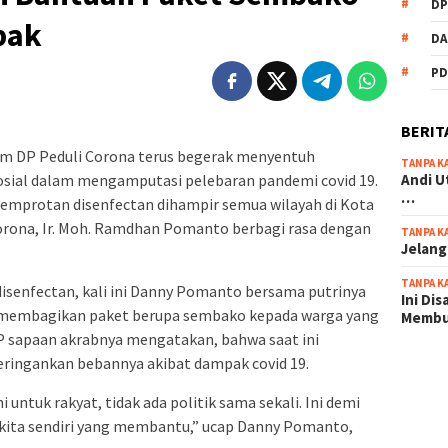
DP
pak
DA
PD
BERIT
im DP Peduli Corona terus begerak menyentuh
TANPA K
Andi U
sial dalam mengamputasi pelebaran pandemi covid 19.
…
emprotan disenfectan dihampir semua wilayah di Kota
Corona, Ir. Moh. Ramdhan Pomanto berbagi rasa dengan
TANPA K
Jelang
TANPA K
isenfectan, kali ini Danny Pomanto bersama putrinya
Ini Di
g membagikan paket berupa sembako kepada warga yang
Memb
P sapaan akrabnya mengatakan, bahwa saat ini
ringankan bebannya akibat dampak covid 19.
scatter
maxwin 
untuk rakyat, tidak ada politik sama sekali. Ini demi
pola ru
 kita sendiri yang membantu,” ucap Danny Pomanto,