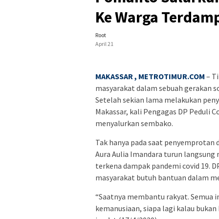
Ke Warga Terdam
Root
April 21
MAKASSAR , METROTIMUR.COM
– T
masyarakat dalam sebuah gerakan so
Setelah sekian lama melakukan peny
Makassar, kali Pengagas DP Peduli 
menyalurkan sembako.
Tak hanya pada saat penyemprotan d
Aura Aulia Imandara turun langsun
terkena dampak pandemi covid 19. D
masyarakat butuh bantuan dalam me
“Saatnya membantu rakyat. Semua ini 
kemanusiaan, siapa lagi kalau bukan