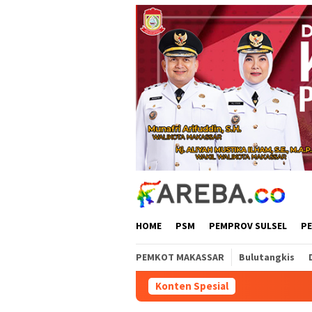
Loncat
ke
konten
HOME
PSM
PEMPROV SULSEL
P
PEMKOT MAKASSAR
Bulutangkis
Konten Spesial