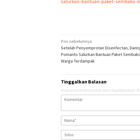
salurkan-bantuan-paket-sembako-
Navigasi
Pos sebelumnya
Setelah Penyemprotan Disenfectan, Dann
pos
Pomanto Salurkan Bantuan Paket Sembak
Warga Terdampak
Tinggalkan Balasan
Alamat email Anda tidak akan dipublikasikan.
Ru